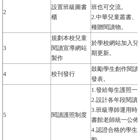
年
設置班級圖書
班也可交流。
全
2
櫃
2.
中華兒童叢書、
國
運
種贈閱讀物。
動
會
規劃本校兒童
於學校網站加入兒
在
3
閱讀宣導網站
雲
期更新。
林
製作
鼓勵學生創作閱讀
網
4
校刊發行
站
發表。
資
1.
發給每生護照一
料
開
2.
設計各年段閱讀
放
3.
班級導師運用時
宣
5
閱讀護照制度
告
書館老師統一公佈
隱
4.
認證合格的學生
私
勵。