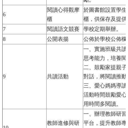
權
宣
閱讀心得觀摩
於圖書館設置學生
6
告
櫃
櫃，供保存及提供
資
7
閱讀語文競賽
學校定期舉辦。
訊
安
8
公開表揚
公佈於學校公佈欄
全
一、實施班級共讀
政
策
思考能力，培養閱
網
二、鼓勵家提親子
站
9
共讀活動
對話，將閱讀推動
管
理
三、愛心媽媽導讀
系
活動時間鼓勵愛心
統
用時間多閱讀。
一、辦理教師研習
教師進修與研
平台，提升教師專
10