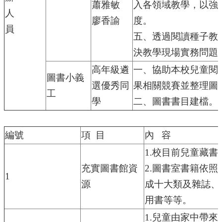
蕭雅敏
入各領域教學，以強
兒
人
園
廖香諭
度。
臉
員
五、透過閱讀種子教
書
決教學現場實務問題
回
高年級遴
一、協助本校兒童閱
首
圖書小義
頁
選優秀同
果相關競賽並整理圖
工
網
學
二、圖書書目建檔。
站
四、實施方式：
導
覽
編號
項 目
內 容
雲
1.
校目前兒童藏書
林
充實圖書館資
2.
圖書室書籍依照
縣
1
教
源
成十大類及雜誌、
育
用書等等。
網
1.
兒童由家中帶來
114