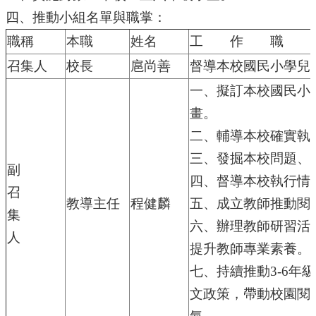
四、推動小組名單與職掌：
學
校
職稱
本職
姓名
工 作 職 
相
召集人
校長
扈尚善
督導本校國民小學兒
關
辦
一、擬訂本校國民小
法
規
畫。
定
二、輔導本校確實執
縣
三、發掘本校問題、
府
副
四、督導本校執行情
訪
召
視
教導主任
程健麟
五、成立教師推動閱
區
集
六、辦理教師研習活
人
English
提升教師專業素養。
Version
七、持續推動3-6年級
課
程
文政策，帶動校園閱
總