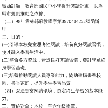
號函訂頒「教育部國民中小學提升閱讀計畫」以為
行
縣市規劃推動之依據。
政
處
（二）98年雲林縣府教學字第0970404252號函辦
室
理。
課
二、目的：
程
專
(
一)引導本校兒童思考性閱讀，培養良好閱讀習慣，
區
使其融入學習生活中。
校
(
二)整合各方資源，營造良好閱讀習慣，奠訂學童終
務
身學習基礎。
E
化
(
三)培養推動閱讀人員專業能力，協助建構書香校
學
園、書香家庭，提升學生學習品質。
校
（四）營造豐富閱讀環境，奠定終生學習的基本能
相
關
力。
網
三、實施對象：本校一至六年級學童。
頁