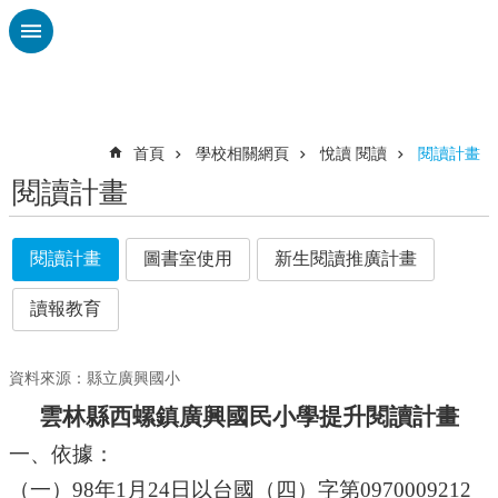
跳到主要內容區塊
進
階
搜
尋
首頁
學校相關網頁
悅讀 閱讀
閱讀計畫
閱讀計畫
認
識
廣
閱讀計畫
圖書室使用
新生閱讀推廣計畫
興
讀報教育
校
刊
專
資料來源：縣立廣興國小
欄
雲林縣西螺鎮廣興國民小學提升閱讀計畫
校
園
一、依據：
動
（一）98年1月24日以台國（四）字第0970009212
態