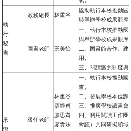
氣。
體
計
協助執行本校推動國
畫
教務組長
林重谷
與舉辦學校成果觀摩
執
廣
一、執行本校推動國
興
行
國
與舉辦學校成果觀摩
秘
小
圖書老師
王美怡
二、圖書館合作、建
生
書
活
用。
點
三、閱讀護照制度與
滴
(臉
一、執行本校推動國
書)
畫。
廣
林重谷
二、發展學校本位課
興
國
廖靜貞
三、推廣學校讀書會
小
廖思齊
四、利用閱讀工作圈
附
級任老師
承
設
廖貴妹
會議）共同研擬領域
幼
辦