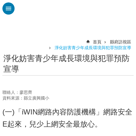
跳到主要內容區塊
進
階
搜
尋
首頁
縣府訪視區
淨化妨害青少年成長環境與犯罪預防宣導
認
淨化妨害青少年成長環境與犯罪預防
識
宣導
廣
興
校
刊
聯絡人：廖思齊
資料來源：縣立廣興國小
專
欄
(一)「iWIN網路內容防護機構」網路安全
校
E起來，兒少上網安全最放心。
園
動
態