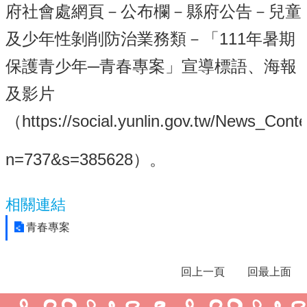
府社會處網頁－公布欄－縣府公告－兒童
學
及少年性剝削防治業務類－「111年暑期
校
相
保護青少年─青春專案」宣導標語、海報
關
辦
及影片
法
規
（https://social.yunlin.gov.tw/News_Cont
定
縣
n=737&s=385628）。
府
訪
視
相關連結
區
青春專案
English
Version
課
回上一頁
回最上面
程
總