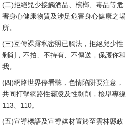
(二)拒絕兒少接觸酒品、檳榔、毒品等危
行
害身心健康物質及涉足危害身心健康之場
政
處
所。
室
課
(三)互傳裸露私密照已觸法，拒絕兒少性
程
專
剝削，不拍、不持有、不傳送，保護你和
區
我。
校
務
E
(四)網路世界停看聽，色情陷阱要注意，
化
共同打擊網路性霸凌及性剝削，檢舉專線
學
校
113、110。
相
關
(五)宣導標語及宣導媒材置於至雲林縣政
網
頁