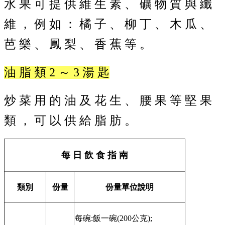
水 果 可 提 供 維 生 素 、 礦 物 質 與 纖
體
計
維 ， 例 如 ： 橘 子 、 柳 丁 、 木 瓜 、
畫
芭 樂 、 鳳 梨 、 香 蕉 等 。
廣
興
國
油 脂 類 2 ～ 3 湯 匙
小
生
活
炒 菜 用 的 油 及 花 生 、 腰 果 等 堅 果
點
滴
類 ， 可 以 供 給 脂 肪 。
(臉
書)
每 日 飲 食 指 南
廣
興
國
類別
份量
份量單位說明
小
附
設
每碗:飯一碗(200公克);
幼