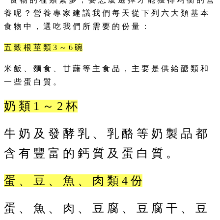
養 呢 ？ 營 養 專 家 建 議 我 們 每 天 從 下 列 六 大 類 基 本
行
食 物 中 ， 選 吃 我 們 所 需 要 的 份 量 ：
政
處
五 穀 根 莖 類 3 ～ 6 碗
室
課
米 飯 、 麵 食 、 甘 藷 等 主 食 品 ， 主 要 是 供 給 醣 類 和
程
一 些 蛋 白 質 。
專
區
奶 類 1 ～ 2 杯
校
務
牛 奶 及 發 酵 乳 、 乳 酪 等 奶 製 品 都
E
化
含 有 豐 富 的 鈣 質 及 蛋 白 質 。
學
校
蛋 、 豆 、 魚 、 肉 類 4 份
相
關
蛋 、 魚 、 肉 、 豆 腐 、 豆 腐 干 、 豆
網
頁