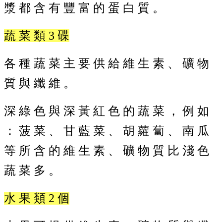
漿 都 含 有 豐 富 的 蛋 白 質 。
學
校
蔬 菜 類 3 碟
相
關
辦
各 種 蔬 菜 主 要 供 給 維 生 素 、 礦 物
法
規
質 與 纖 維 。
定
縣
深 綠 色 與 深 黃 紅 色 的 蔬 菜 ， 例 如
府
訪
： 菠 菜 、 甘 藍 菜 、 胡 蘿 蔔 、 南 瓜
視
等 所 含 的 維 生 素 、 礦 物 質 比 淺 色
區
English
蔬 菜 多 。
Version
課
水 果 類 2 個
程
總