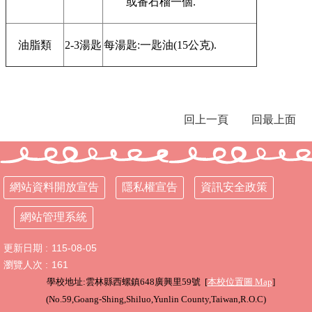
或番石榴一個.
年
全
國
油脂類
2-3湯匙
每湯匙:一匙油(15公克).
運
動
會
在
雲
回上一頁
回最上面
林
網
站
網站資料開放宣告
隱私權宣告
資訊安全政策
資
料
開
網站管理系統
放
宣
更新日期
115-08-05
告
瀏覽人次
161
學校地址:雲林縣西螺鎮648廣興里59號 [
本校位置圖
Map
]
隱
(
No.59,Goang-Shing,Shiluo,Yunlin County,Taiwan,R.O.C
)
私