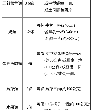
兒
五穀根莖類
3-6碗
或中型饅頭一個;
園
或土司麵包四片.
臉
書
每杯:牛奶一杯(240c.c.)
回
奶類
1-2杯
發酵乳一杯(240c.c.)
首
乳酪一片(約30公克)
頁
網
每份:肉或家禽或魚類一兩
站
導
(約30公克)或豆腐一塊
蛋豆魚肉類
4份
覽
(100公克);或豆漿一杯
(240c.c.)或蛋一個.
雲
林
縣
蔬菜類
3碟
每碟:蔬菜三兩(約100公克)
教
育
網
每個:中型橘子一個(約100公克);
水果類
2個
114