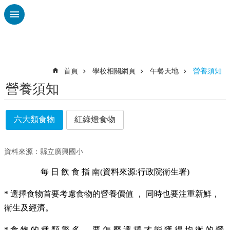
跳到主要內容區塊
進
階
搜
尋
首頁
學校相關網頁
午餐天地
營養須知
營養須知
認
識
廣
六大類食物
紅綠燈食物
興
校
資料來源：縣立廣興國小
刊
專
每 日 飲 食 指 南(資料來源:行政院衛生署)
欄
* 選擇食物首要考慮食物的營養價值 ， 同時也要注重新鮮，
校
衛生及經濟。
園
動
態
* 食 物 的 種 類 繁 多 ， 要 怎 麼 選 擇 才 能 獲 得 均 衡 的 營