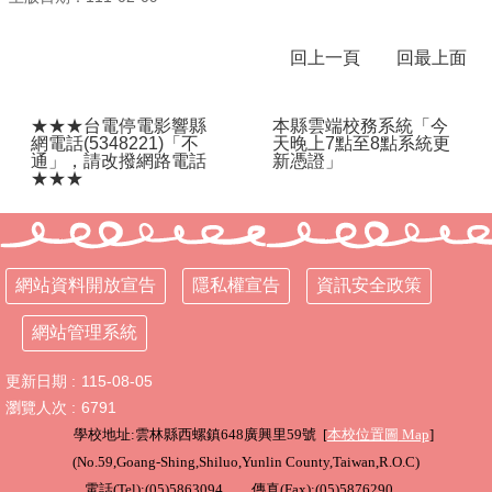
學
回上一頁
回最上面
校
相
關
★★★台電停電影響縣
本縣雲端校務系統「今
辦
網電話(5348221)「不
天晚上7點至8點系統更
法
通」，請改撥網路電話
新憑證」
規
★★★
定
縣
府
訪
網站資料開放宣告
隱私權宣告
資訊安全政策
視
區
網站管理系統
English
更新日期
115-08-05
Version
瀏覽人次
6791
課
學校地址:雲林縣西螺鎮648廣興里59號 [
本校位置圖
Map
]
程
(
No.59,Goang-Shing,Shiluo,Yunlin County,Taiwan,R.O.C
)
總
電話(Tel):(05)5863094 傳真(Fax):(05)5876290