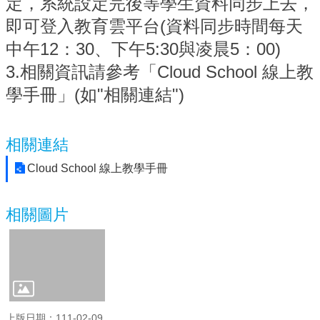
定，系統設定完後等學生資料同步上去，
即可登入教育雲平台(資料同步時間每天
行
政
中午12：30、下午5:30與凌晨5
：0
0)
處
3.相關資訊請參考「Cloud School 線上教
室
學手冊」(如"相關連結")
課
程
專
相關連結
區
Cloud School 線上教學手冊
校
務
E
相關圖片
化
學
校
相
關
網
頁
上版日期：111-02-09