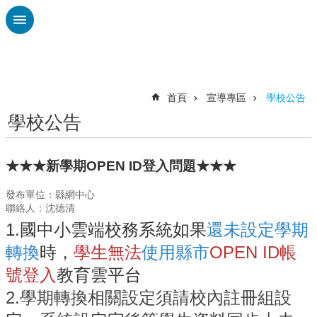
跳到主要內容區塊
進
階
搜
尋
首頁
宣導專區
學校公告
學校公告
認
識
廣
★★★新學期OPEN ID登入問題★★★
興
發布單位：縣網中心
校
聯絡人：沈德清
刊
1.國中小雲端校務系統如果
還未設定學期
專
欄
轉換
時，
學生無法
使用縣市
OPEN ID帳
校
號登入
教育雲平台
園
2.學期轉換相關設定須請校內註冊組設
動
態