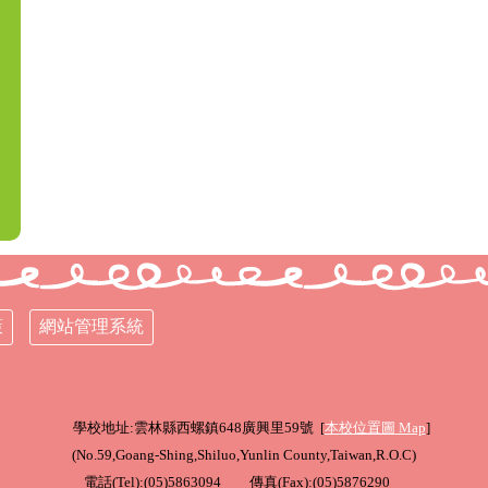
策
網站管理系統
學校地址:雲林縣西螺鎮648廣興里59號 [
本校位置圖
Map
]
(
No.59,Goang-Shing,Shiluo,Yunlin County,Taiwan,R.O.C
)
電話(Tel):(05)5863094 傳真(Fax):(05)5876290