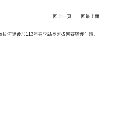
回上一頁
回最上面
校拔河隊參加113年春季縣長盃拔河賽榮獲佳績。