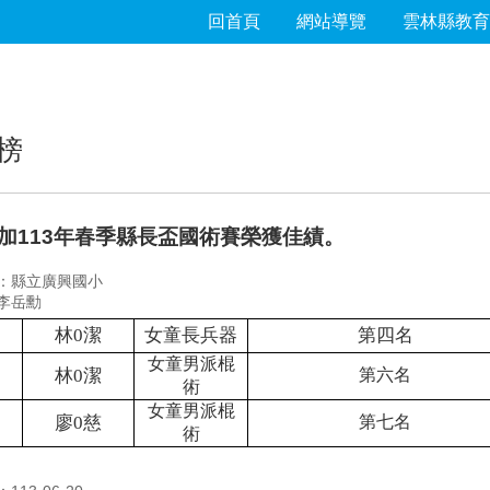
回首頁
網站導覽
雲林縣教育
榜
加113年春季縣長盃國術賽榮獲佳績。
：縣立廣興國小
李岳勳
甲
林0潔
女童長兵器
第四名
女童男派棍
甲
林0潔
第六名
術
女童男派棍
甲
廖0慈
第七名
術