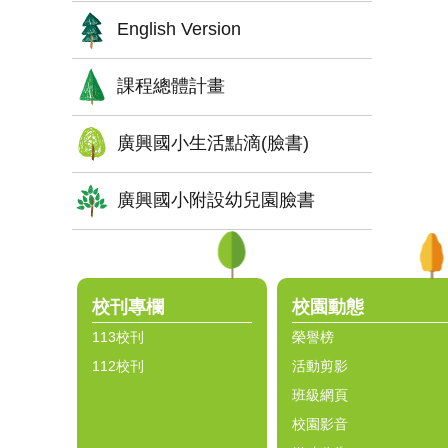
English Version
課程總體計畫
廣興國小生活點滴(臉書)
廣興國小附設幼兒園臉書
:::
校刊專欄
校園動態
113校刊
榮譽榜
112校刊
活動剪影
班級網頁
校園影音