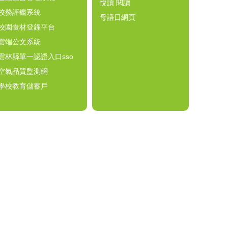
悅讀 閱讀
校務評鑑系統
母語日網頁
校園食材登錄平台
雲端公文系統
雲林縣單一認證入口sso
空氣品質監測網
學校教育儲蓄戶