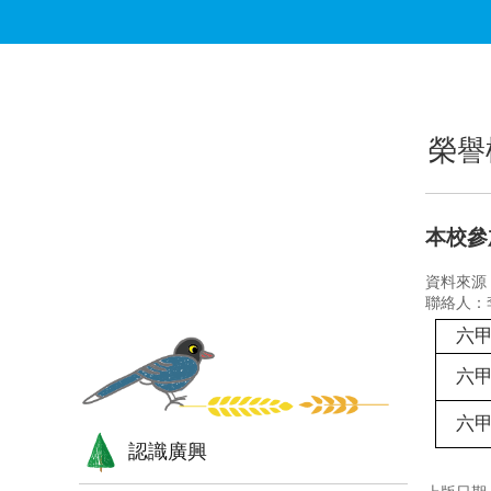
跳到主要內容區塊
:::
:::
榮譽
本校參
資料來源
聯絡人：
六
六
六
認識廣興