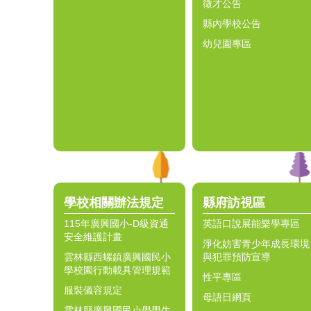
徵才公告
縣內學校公告
幼兒園專區
學校相關辦法規定
縣府訪視區
115年廣興國小-D級資通
英語口說展能樂學專區
安全維護計畫
淨化妨害青少年成長環境
雲林縣西螺鎮廣興國民小
與犯罪預防宣導
學校園行動載具管理規範
性平專區
服裝儀容規定
母語日網頁
雲林縣廣興國民小學學生