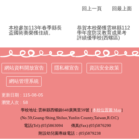
回上一頁
回最上面
行
政
處
本校參加113年春季縣長
恭賀本校榮獲雲林縣112
室
盃國術賽榮獲佳績。
學年度防災教育成果考
評績優學校(西螺區)
課
程
專
區
網站資料開放宣告
隱私權宣告
資訊安全政策
校
務
網站管理系統
E
化
更新日期
115-08-05
瀏覽人次
58
學
學校地址:雲林縣西螺鎮648廣興里59號 [
本校位置圖
Map
]
校
相
(
No.59,Goang-Shing,Shiluo,Yunlin County,Taiwan,R.O.C
)
關
電話(Tel):(05)5863094 傳真(Fax):(05)5876290
網
附設幼兒園專線電話：(05)5879238
頁