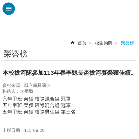
跳到主要內容區塊
進
階
搜
尋
首頁
校園動態
榮譽榜
榮譽榜
認
識
廣
本校拔河隊參加113年春季縣長盃拔河賽榮獲佳績。
興
資料來源：縣立廣興國小
校
聯絡人：李岳勳
刊
六年甲班 榮獲 校際混合組 冠軍
專
五年甲班 榮獲 班際混合組 冠軍
欄
五年甲班 榮獲 校際男生組 第三名
校
園
上版日期：113-06-20
動
態