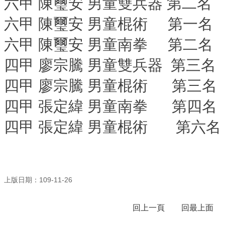
六甲 陳璽安 男童雙兵器 第二名
行
六甲 陳璽安 男童棍術 第一名
政
處
六甲 陳璽安 男童南拳 第二名
室
四甲 廖宗騰
男童雙兵器 第三名
課
程
四甲 廖宗騰
男童
棍術
第三名
專
區
四甲
張定緯
男童南拳 第四名
校
四甲 張定緯
男童
棍術
第六名
務
E
化
學
校
上版日期：109-11-26
相
關
回上一頁
回最上面
網
頁