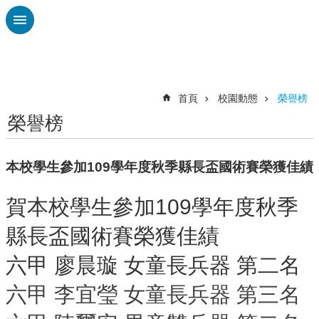
跳到主要內容區塊
進
階
搜
尋
首頁
校園動態
榮譽榜
榮譽榜
認
識
廣
本校學生參加109學年度秋季縣長盃國術賽榮獲佳績
興
校
賀本校學生參加109學年度秋季
刊
縣長盃國術賽榮獲佳績
專
欄
六甲 廖晨璇 女童長兵器 第二名
校
園
六甲 李宜瑩 女童長兵器 第三名
動
態