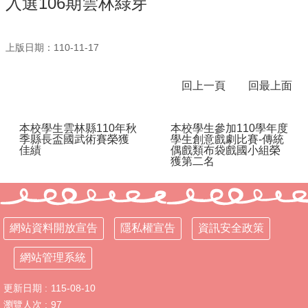
入選106期雲林綠芽
行
政
上版日期：110-11-17
處
室
回上一頁
回最上面
課
程
專
本校學生雲林縣110年秋
本校學生參加110學年度
區
季縣長盃國武術賽榮獲
學生創意戲劇比賽-傳統
佳績
偶戲類布袋戲國小組榮
獲第二名
校
務
E
化
網站資料開放宣告
隱私權宣告
資訊安全政策
學
校
網站管理系統
相
關
更新日期
115-08-10
網
頁
瀏覽人次
97