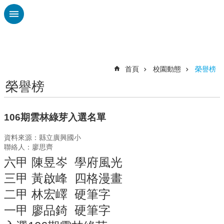
跳到主要內容區塊
進
階
搜
尋
首頁
校園動態
榮譽榜
榮譽榜
認
識
廣
106期雲林綠芽入選名單
興
資料來源：縣立廣興國小
校
聯絡人：廖思齊
刊
六甲 陳昱岑 學府風光
專
欄
三甲 黃啟峰 四格漫畫
校
二甲 林宏嶧 硬筆字
園
一甲 廖品錡 硬筆字
動
態