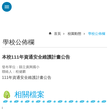
跳到主要內容區塊
進
階
搜
尋
首頁
校園動態
學校公佈欄
學校公佈欄
認
識
廣
本校111年資通安全維護計畫公告
興
發布單位：縣立廣興國小
校
聯絡人：程健麟
刊
111年資通安全維護計畫公告
專
欄
相關檔案
校
園
動
態