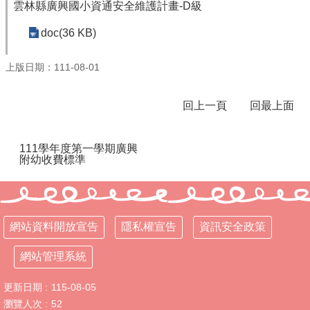
雲林縣廣興國小資通安全維護計畫-D級
行
doc(36 KB)
政
處
上版日期：111-08-01
室
課
回上一頁
回最上面
程
專
區
111學年度第一學期廣興
附幼收費標準
校
務
E
化
網站資料開放宣告
隱私權宣告
資訊安全政策
學
校
網站管理系統
相
關
更新日期
115-08-05
網
瀏覽人次
52
頁