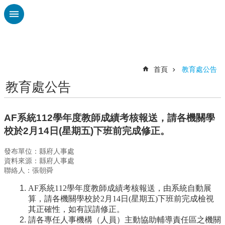
跳到主要內容區塊
進
階
搜
尋
首頁
教育處公告
教育處公告
認
識
廣
AF系統112學年度教師成績考核報送，請各機關學
興
校於2月14日(星期五)下班前完成修正。
校
發布單位：縣府人事處
刊
資料來源：縣府人事處
專
聯絡人：張朝舜
欄
AF
系統112學年度教師成績考核報送，由系統自動展
校
算，請各機關學校於2月14日(星期五)下班前完成檢視
園
其正確性，如有誤請修正。
動
請各專任人事機構（人員）主動協助輔導責任區之機關
態