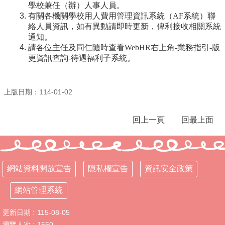
學校兼任（辦）人事人員。
有關各機關學校用人費用管理資訊系統（AF系統）聯
行
絡人員資訊，如有異動請即時更新，俾利接收相關系統
政
通知。
處
請各位主任及同仁隨時查看WebHR右上角-業務指引-版
室
更資訊查詢-待遇福利子系統。
課
程
專
上版日期：114-01-02
區
校
回上一頁
回最上面
務
E
化
網站資料開放宣告
隱私權宣告
資訊安全政策
學
校
相
網站管理系統
關
網
更新日期
115-08-05
頁
瀏覽人次
1550