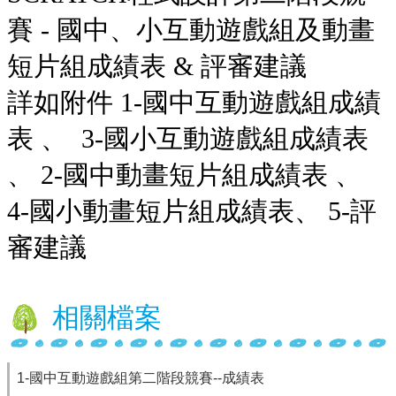
賽 - 國中、小互動遊戲組及動畫
行
政
短片組成績表 & 評審建議
處
室
詳如附件
1-國中互動遊戲組成績
課
表 、
3-國小互動遊戲組成績表
程
專
、
2-國中動畫短片組成績表
、
區
4-國小動畫短片組成績表
、
5-
評
校
務
審建議
E
化
學
相關檔案
校
相
關
網
1-國中互動遊戲組第二階段競賽--成績表
頁