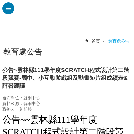
跳到主要內容區塊
進
階
搜
尋
首頁
教育處公告
教育處公告
認
識
廣
公告~雲林縣111學年度SCRATCH程式設計第二階
興
段競賽-國中、小互動遊戲組及動畫短片組成績表&
校
評審建議
刊
專
發布單位：縣網中心
欄
資料來源：縣網中心
聯絡人：黃郁婷
校
公告~~雲林縣111學年度
園
動
SCRATCH程式設計第二階段競
態