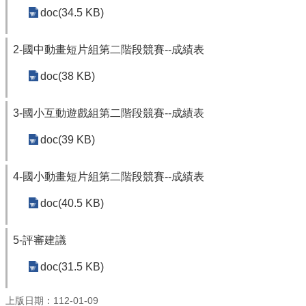
doc(34.5 KB)
學
校
2-國中動畫短片組第二階段競賽--成績表
相
關
doc(38 KB)
辦
法
規
3-國小互動遊戲組第二階段競賽--成績表
定
doc(39 KB)
縣
府
訪
4-國小動畫短片組第二階段競賽--成績表
視
doc(40.5 KB)
區
English
5-評審建議
Version
doc(31.5 KB)
課
程
總
上版日期：112-01-09