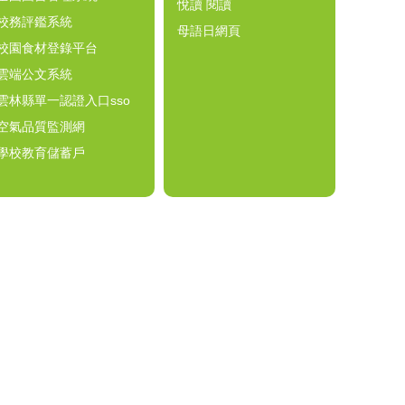
悅讀 閱讀
校務評鑑系統
母語日網頁
校園食材登錄平台
雲端公文系統
雲林縣單一認證入口sso
空氣品質監測網
學校教育儲蓄戶