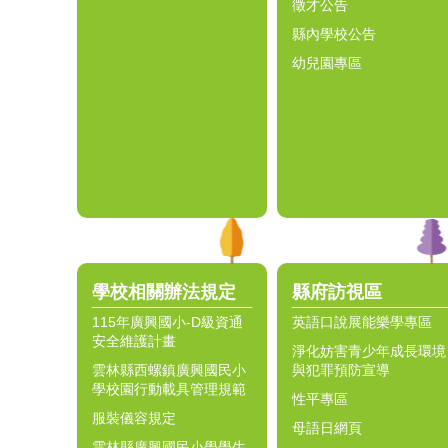
徵才公告
縣內學校公告
幼兒園專區
學校相關辦法規定
縣府訪視區
115年廣興國小-D級資通
英語口說展能樂學專區
安全維護計畫
淨化妨害青少年成長環境
雲林縣西螺鎮廣興國民小
與犯罪預防宣導
學校園行動載具管理規範
性平專區
服裝儀容規定
母語日網頁
雲林縣廣興國民小學學生