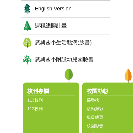
English Version
課程總體計畫
廣興國小生活點滴(臉書)
廣興國小附設幼兒園臉書
:::
校刊專欄
校園動態
113校刊
榮譽榜
112校刊
活動剪影
班級網頁
校園影音