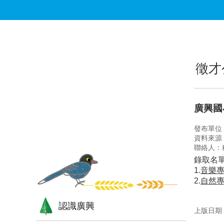
跳到主要內容區塊
:::
:::
徵才
廣興國
發布單位
資料來源
聯絡人：
錄取名單
1.
音樂
2.
自然專
認識廣興
上版日期：1