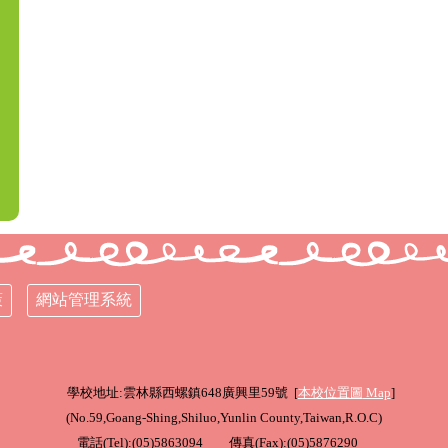
策
網站管理系統
學校地址:雲林縣西螺鎮648廣興里59號 [
本校位置圖
Map
]
(
No.59,Goang-Shing,Shiluo,Yunlin County,Taiwan,R.O.C
)
電話(Tel):(05)5863094 傳真(Fax):(05)5876290