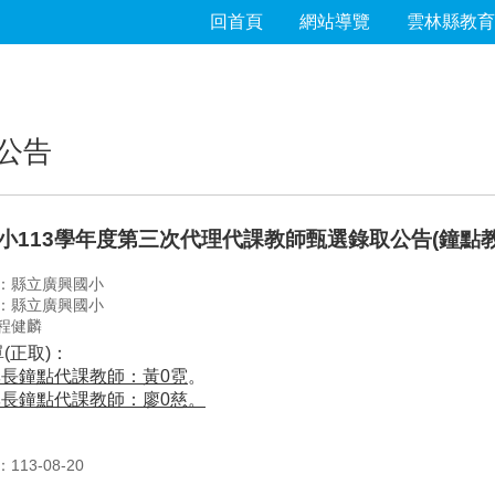
回首頁
網站導覽
雲林縣教育
公告
小113學年度第三次代理代課教師甄選錄取公告(鐘點教
：縣立廣興國小
：縣立廣興國小
程健麟
(正取)：
專長
鐘點代課教師：黃0霓
。
長鐘點代課教師：廖0慈。
13-08-20