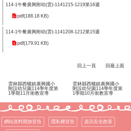
體
114-1午餐廣興附幼(雲)-1141215-1219第16週
計
畫
pdf(188.18 KB)
廣
興
114-1午餐廣興附幼(雲)-1141208-1212第15週
國
pdf(179.91 KB)
小
生
活
點
回上一頁
回最上面
滴
(臉
書)
雲林縣西螺鎮廣興國小
雲林縣西螺鎮廣興國小
附設幼兒園114學年度第
附設幼兒園114學年度第
廣
1學期11月衛教宣導
1學期10月衛教宣導
興
國
小
附
網站資料開放宣告
隱私權宣告
資訊安全政策
設
幼