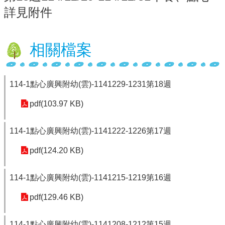
詳見附件
行
政
處
相關檔案
室
課
程
114-1點心廣興附幼(雲)-1141229-1231第18週
專
區
pdf(103.97 KB)
校
務
114-1點心廣興附幼(雲)-1141222-1226第17週
E
化
pdf(124.20 KB)
學
114-1點心廣興附幼(雲)-1141215-1219第16週
校
相
pdf(129.46 KB)
關
網
頁
114-1點心廣興附幼(雲)-1141208-1212第15週