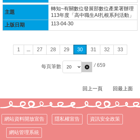
權
宣
轉知~有關數位發展部數位產業署辦理
告
113年度「高中職生AI扎根系列活動」
113-04-30
資
訊
安
全
1
...
27
28
29
30
31
32
33
政
策
/
659
每頁筆數
網
站
管
回上一頁
回最上面
理
系
統
網站資料開放宣告
隱私權宣告
資訊安全政策
網站管理系統