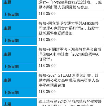
體
課程--「Python基礎程式設計班」，鼓
計
勵本縣所屬人員踴躍報名參加。
畫
113-05-09
廣
轉知~國立陽明交通大學與AI4kids共
興
同辦理AI專題實作系列營隊，鼓勵本
國
縣所屬學生踴躍參加
小
113-05-09
生
活
轉知~有關財團法人鴻海教育基金會辦
點
理偏鄉AI扎根計畫「2024偏鄉國中AI
滴
研習營」
(臉
書)
113-05-09
廣
轉知~2024 STEAM 造課師計畫，鼓
興
勵本縣公私立高中職及東南亞華人高
國
中學生踴躍參加
小
113-05-09
附
設
線上填報第924題開放未填報的學校於
幼