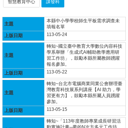
智慧教育中心
課發科
行
政
本縣中小學學校師生平板需求調查未
處
填報名單
室
113-05-24
課
程
轉知~國立臺中教育大學數位內容科技
專
學系舉辦「生成式AI輔助教學應用研
區
習工作坊」，鼓勵本縣所屬教師踴躍
報名參加。
校
113-05-22
務
E
轉知~台北市電腦商業同業公會辦理臺
化
灣教育科技展系列講座【AI 助力，學
習更有力】，鼓勵本縣所屬人員踴躍
學
參加。
校
相
113-05-15
關
網
轉知~「113年度教師專業成長研習活
頁
動實施計畫─夢的N次方多元工作坊