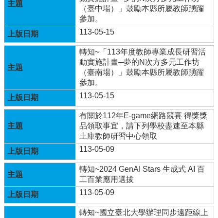
（臺中場）」鼓勵本縣所屬教師踴躍
學
參加。
校
113-05-15
相
關
轉知~「113年度教師專業成長研習活
辦
動實施計畫─夢的N次方多元工作坊
法
（臺南場）」鼓勵本縣所屬教師踴躍
規
參加。
定
113-05-15
縣
府
有關於112年E-game網路競賽 得獎獎
訪
品領取事宜，請下列學校盡速至本縣
視
土庫教師研習中心領取
區
113-05-09
English
轉知~2024 GenAI Stars 生成式 AI 百
Version
工百業應用選拔
課
113-05-09
程
總
轉知~國立臺北大學辦理同步遠距線上