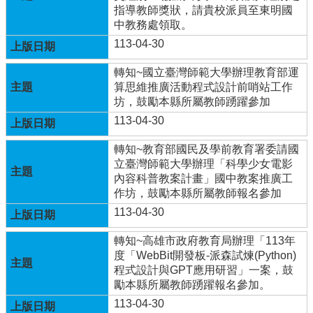
年
指導教師獎狀，請貴校派員至東明國
全
中教務處領取。
國
113-04-30
運
動
轉知~國立臺灣師範大學辦理教育部運
會
算思維推廣活動程式設計前哨站工作
在
坊，鼓勵本縣所屬教師踴躍參加
雲
113-04-30
林
轉知~教育部國民及學前教育署委請國
網
立臺灣師範大學辦理「科學少女電影
站
內容科普教案計畫」國中教案推廣工
資
作坊，鼓勵本縣所屬教師報名參加
料
113-04-30
開
放
轉知~高雄市政府教育局辦理「113年
宣
度「WebBit開發板-派森試煉(Python)
告
程式設計與GPT應用研習」一案，鼓
勵本縣所屬教師踴躍報名參加。
隱
私
113-04-30