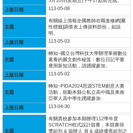
5月10日(星期五)下午17點前完成。
兒
113-05-08
園
臉
有關線上填報全國教師在職進修網[屬
書
性標籤]調查表上傳資料部份，如說
明。
回
113-05-03
首
頁
轉知~國立台灣科技大學辦理掌握數位
網
素養的圖文創作秘笈：數位日記平臺
站
應用新知活動，請踴躍參加。
導
113-05-02
覽
轉知~PIDA2024思源STEM創意大賽
雲
活動，鼓勵本縣公私立高中職及東南
林
亞華人高中學生踴躍參加
縣
113-04-30
教
育
有關貴校參加本縣辦理112學年度
網
SCRATCH程式設計競賽，本競賽得
獎組別 & 協辦人 員 & 成績優異組別之
114