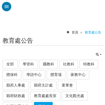
跳到主要內容區塊
進
階
搜
尋
首頁
教育處公告
教育處公告
認
識
廣
興
全部
學管科
國教科
社教科
特教科
校
刊
體保科
學諮中心
體育場
家教中心
專
欄
縣府人事處
縣府主計處
童軍會
校
園
縣府財政處
教育處處長室
文化觀光處
動
態