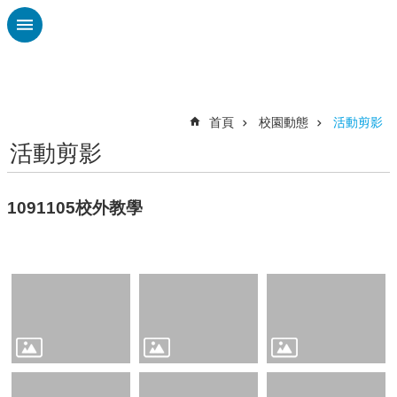
跳到主要內容區塊
進
階
搜
尋
首頁
校園動態
活動剪影
活動剪影
認
識
廣
1091105校外教學
興
校
刊
專
欄
校
園
動
態