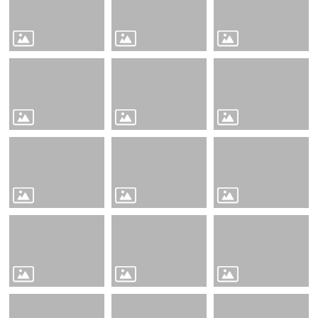
行
政
處
室
課
程
專
區
校
務
E
化
學
校
相
關
網
頁