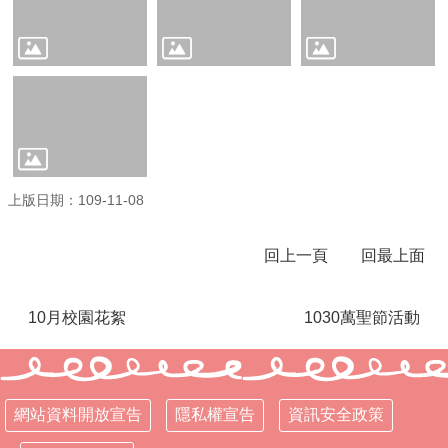
學
校
相
關
辦
法
規
定
上版日期：109-11-08
縣
府
回上一頁
回最上面
訪
視
區
10月校園花絮
1030萬聖節活動
English
Version
課
程
網站資料開放宣告
隱私權宣告
資訊安全政策
總