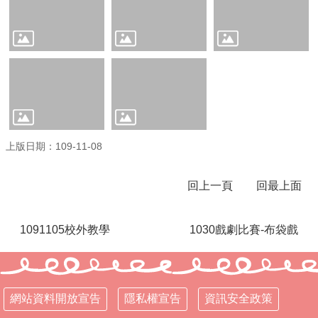
行
政
處
室
課
程
專
區
上版日期：109-11-08
校
務
回上一頁
回最上面
E
化
1091105校外教學
1030戲劇比賽-布袋戲
學
校
相
關
網站資料開放宣告
隱私權宣告
資訊安全政策
網
頁