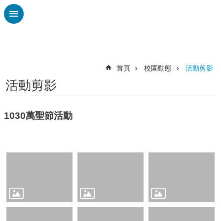
跳到主要內容區塊
進
階
搜
尋
首頁
校園動態
活動剪影
活動剪影
認
識
廣
1030萬聖節活動
興
校
刊
專
欄
校
園
動
態