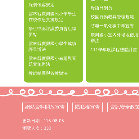
服裝儀容規定
母語日網頁
雲林縣廣興國民小學學生
校園行動載具管理規範
在校作息實施規定
防範一氧化碳中毒宣導
學生申訴評議委員會組織
要點
廣興國小室內外場地借用
辦法
雲林縣廣興國小學生成績
評量辦法
111學年度課程總體計畫
雲林縣廣興國小命題與審
題實施辦法
教師輔導與管教辦法
網站資料開放宣告
隱私權宣告
資訊安全政
更新日期
115-08-05
瀏覽人次
330