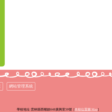
策
網站管理系統
學校地址:雲林縣西螺鎮648廣興里59號 [
本校位置圖
Map
]