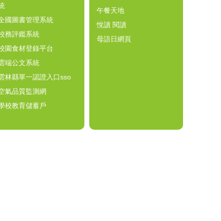
統
午餐天地
全國圖書管理系統
悅讀 閱讀
校務評鑑系統
母語日網頁
校園食材登錄平台
雲端公文系統
雲林縣單一認證入口sso
空氣品質監測網
學校教育儲蓄戶