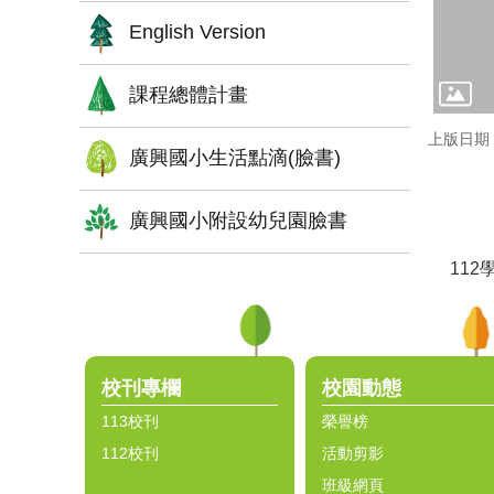
English Version
課程總體計畫
上版日期：1
廣興國小生活點滴(臉書)
廣興國小附設幼兒園臉書
11
:::
校刊專欄
校園動態
113校刊
榮譽榜
112校刊
活動剪影
班級網頁