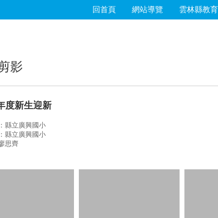
回首頁
網站導覽
雲林縣教育
剪影
學年度新生迎新
：縣立廣興國小
：縣立廣興國小
廖思齊