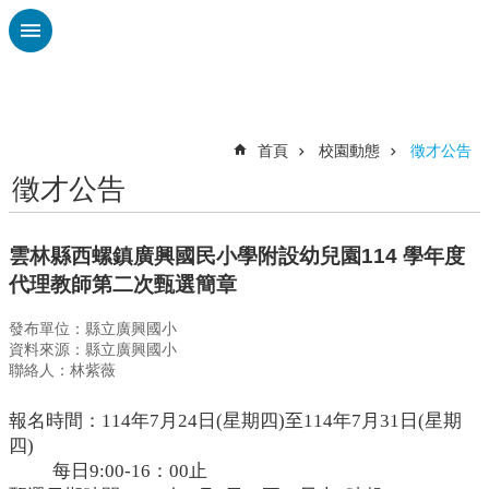
跳到主要內容區塊
進
階
搜
尋
首頁
校園動態
徵才公告
徵才公告
認
識
廣
雲林縣西螺鎮廣興國民小學附設幼兒園114 學年度
興
代理教師第二次甄選簡章
校
發布單位：縣立廣興國小
刊
資料來源：縣立廣興國小
專
聯絡人：林紫薇
欄
校
報名時間：
114
年7月24日(星期四)至
114
年7月31日(星期
園
四)
動
每日9:00-16：00止
態