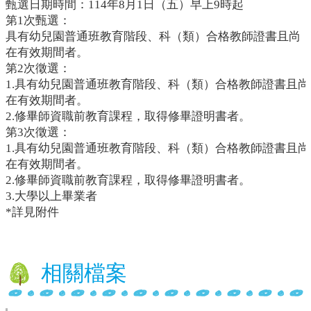
甄選日期時間：114年8月1日（五）早上9時起
第1次甄選：
行
具有幼兒園普通班教育階段、科（類）合格教師證書且尚
政
在有效期間者。
處
第2次徵選：
室
1.
具有幼兒園普通班教育階段、科（類）合格教師證書且尚
課
在有效期間者。
程
2.
修畢師資職前教育課程，取得修畢證明書者。
專
第3次徵選：
區
1.
具有幼兒園普通班教育階段、科（類）合格教師證書且尚
在有效期間者。
校
2.
修畢師資職前教育課程，取得修畢證明書者。
務
E
3.
大學以上畢業者
化
*詳見附件
學
校
相
相關檔案
關
網
頁