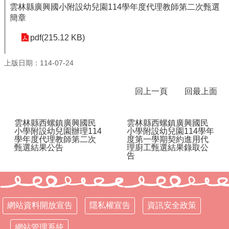
雲林縣廣興國小附設幼兒園114學年度代理教師第二次甄選
學
簡章
校
相
pdf(215.12 KB)
關
辦
上版日期：114-07-24
法
規
定
回上一頁
回最上面
縣
府
雲林縣西螺鎮廣興國民
雲林縣西螺鎮廣興國民
小學附設幼兒園辦理114
小學附設幼兒園114學年
訪
學年度代理教師第二次
度第一學期契約進用代
視
甄選結果公告
理廚工甄選結果錄取公
區
告
English
Version
課
網站資料開放宣告
隱私權宣告
資訊安全政策
程
總
網站管理系統