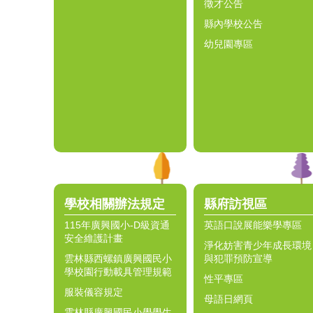
徵才公告
縣內學校公告
幼兒園專區
學校相關辦法規定
縣府訪視區
115年廣興國小-D級資通
英語口說展能樂學專區
安全維護計畫
淨化妨害青少年成長環境
雲林縣西螺鎮廣興國民小
與犯罪預防宣導
學校園行動載具管理規範
性平專區
服裝儀容規定
母語日網頁
雲林縣廣興國民小學學生