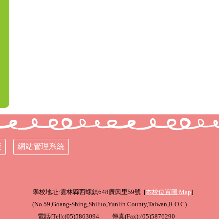
策
網站管理系統
學校地址:雲林縣西螺鎮648廣興里59號 [
本校位置圖
Map
]
(
No.59,Goang-Shing,Shiluo,Yunlin County,Taiwan,R.O.C
)
電話(Tel):(05)5863094 傳真(Fax):(05)5876290