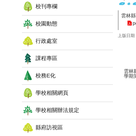
校刊專欄
雲林縣
校園動態
p
上版日期：1
行政處室
課程專區
雲林
校務E化
學期
學校相關網頁
學校相關辦法規定
縣府訪視區