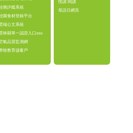
悅讀 閱讀
校務評鑑系統
母語日網頁
校園食材登錄平台
雲端公文系統
雲林縣單一認證入口sso
空氣品質監測網
學校教育儲蓄戶