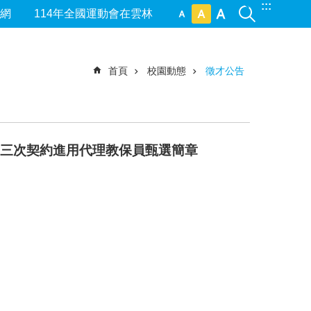
:::
網
114年全國運動會在雲林
首頁
校園動態
徵才公告
第三次契約進用代理教保員甄選簡章