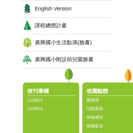
English Version
課程總體計畫
廣興國小生活點滴(臉書)
廣興國小附設幼兒園臉書
:::
校刊專欄
校園動態
113校刊
榮譽榜
112校刊
活動剪影
班級網頁
校園影音