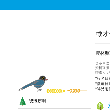
跳到主要內容區塊
:::
:::
徵才
雲林縣
發布單位
資料來源
聯絡人：
*報名日
*徵選日
*詳見附
認識廣興