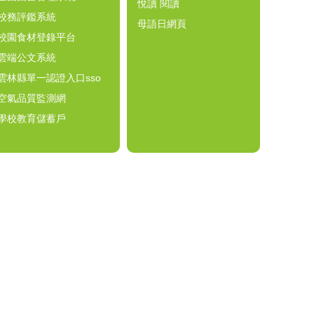
悅讀 閱讀
校務評鑑系統
母語日網頁
校園食材登錄平台
雲端公文系統
雲林縣單一認證入口sso
空氣品質監測網
學校教育儲蓄戶