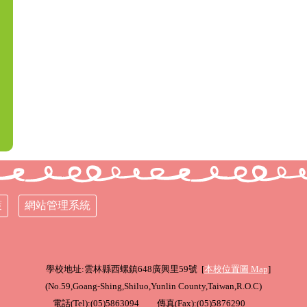
策
網站管理系統
學校地址:雲林縣西螺鎮648廣興里59號 [
本校位置圖
Map
]
(
No.59,Goang-Shing,Shiluo,Yunlin County,Taiwan,R.O.C
)
電話(Tel):(05)5863094 傳真(Fax):(05)5876290