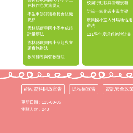
校園行動載具管理規範
在校作息實施規定
防範一氧化碳中毒宣導
學生申訴評議委員會組織
要點
廣興國小室內外場地借用
辦法
雲林縣廣興國小學生成績
評量辦法
111學年度課程總體計畫
雲林縣廣興國小命題與審
題實施辦法
教師輔導與管教辦法
網站資料開放宣告
隱私權宣告
資訊安全政
更新日期
115-08-05
瀏覽人次
243