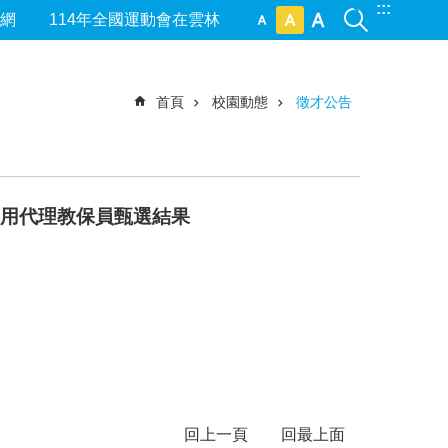
:::
網
114年全國運動會在雲林
首頁
校園動態
徵才公告
進用代理教保員甄選結果
回上一頁
回最上面