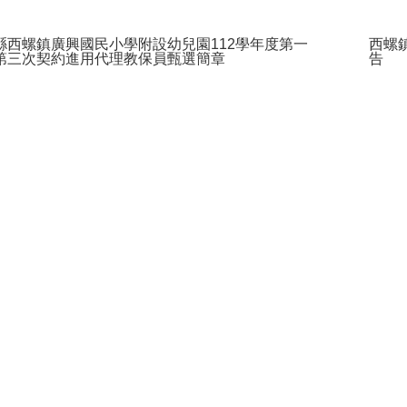
縣西螺鎮廣興國民小學附設幼兒園112學年度第一
西螺
第三次契約進用代理教保員甄選簡章
告