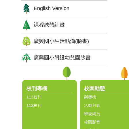
English Version
課程總體計畫
廣興國小生活點滴(臉書)
廣興國小附設幼兒園臉書
:::
校刊專欄
校園動態
113校刊
榮譽榜
112校刊
活動剪影
班級網頁
校園影音