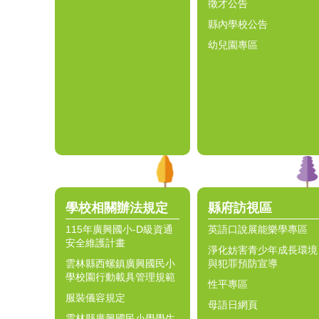
徵才公告
縣內學校公告
幼兒園專區
學校相關辦法規定
縣府訪視區
115年廣興國小-D級資通
英語口說展能樂學專區
安全維護計畫
淨化妨害青少年成長環境
雲林縣西螺鎮廣興國民小
與犯罪預防宣導
學校園行動載具管理規範
性平專區
服裝儀容規定
母語日網頁
雲林縣廣興國民小學學生