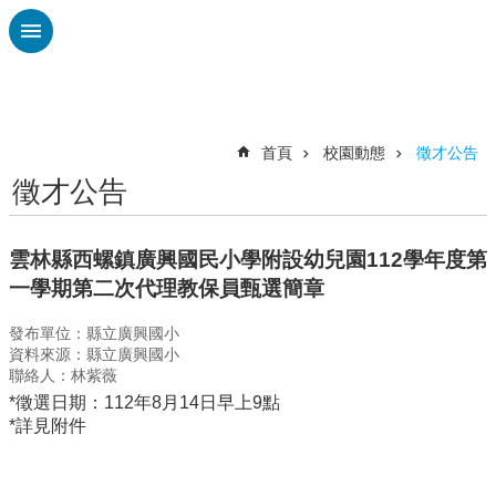
跳到主要內容區塊
進
階
搜
尋
首頁
校園動態
徵才公告
徵才公告
認
識
廣
雲林縣西螺鎮廣興國民小學附設幼兒園112學年度第
興
一學期第二次代理教保員甄選簡章
校
發布單位：縣立廣興國小
刊
資料來源：縣立廣興國小
專
聯絡人：林紫薇
欄
*徵選日期：112年8月14日早上9點
校
*詳見附件
園
動
態