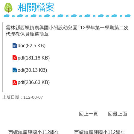
相關檔案
行
政
處
雲林縣西螺鎮廣興國小附設幼兒園112學年第一學期第二次
室
代理教保員甄選簡章
課
doc(82.5 KB)
程
專
pdf(181.18 KB)
區
odt(30.13 KB)
校
務
pdf(236.63 KB)
E
化
上版日期：112-08-07
學
校
相
回上一頁
回最上面
關
網
頁
西螺鎮廣興國小112學年
西螺鎮廣興國小112學年