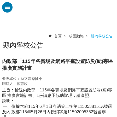
跳到主要內容區塊
進
階
搜
尋
首頁
校園動態
縣內學校公告
縣內學校公告
認
識
廣
內政部「115年各賣場及網路平臺設置防災(颱)專區
興
推廣實施計畫」
校
發布單位：縣立宏崙國小
刊
聯絡人：廖惠玫
專
主旨：檢送內政部「115年各賣場及網路平臺設置防災(颱)專
欄
區 推廣實施計畫」1份請惠予協助辦理，請查照。
校
說明：
園
一、依據本府115年6月1日府消管二字第1150538151A號函
動
及內 政部115年5月26日內授消字第11502005352號函辦
態