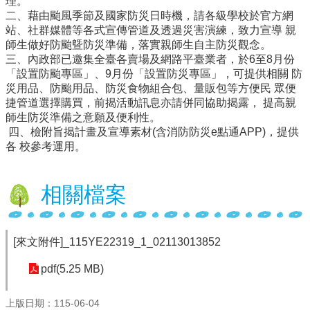
理。
二、藉由颱風季節及國家防災日時機，請各級學校於官方網
行
站、社群媒體等各式宣傳管道及透過災害演練，致力宣導 親
政
師生做好防颱曁防災準備，落實親師生自主防災觀念。
處
三、內政部已邀集全臺各賣場及網路平臺業者，於6至8月份
室
「設置防颱專區」、9月份「設置防災專區」，可提供相關 防
災用品、防颱用品、防災食物組合包、量販包等方便民 眾便
課
捷管道選擇購買，前揭活動訊息亦請併同協助揭露， 提高親
程
師生防災準備之意願及便利性。
專
四、檢附旨揭計畫及宣導素材(含消防防災e點通APP)，提供
區
各 校參考運用。
校
務
相關檔案
E
化
學
[來文附件]_115YE22319_1_02113013852
校
相
pdf(5.25 MB)
關
網
上版日期：115-06-04
頁