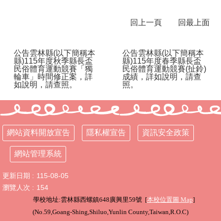
學
回上一頁
回最上面
校
相
關
公告雲林縣(以下簡稱本
公告雲林縣(以下簡稱本
辦
縣)115年度秋季縣長盃
縣)115年度春季縣長盃
法
民俗體育運動競賽「獨
民俗體育運動競賽(扯鈴)
輪車」時間修正案，詳
成績，詳如說明，請查
規
如說明，請查照。
照。
定
縣
府
訪
網站資料開放宣告
隱私權宣告
資訊安全政策
視
區
網站管理系統
English
Version
更新日期
115-08-05
瀏覽人次
154
課
學校地址:雲林縣西螺鎮648廣興里59號 [
本校位置圖
Map
]
程
(
No.59,Goang-Shing,Shiluo,Yunlin County,Taiwan,R.O.C
)
總