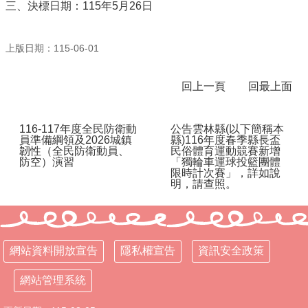
三、決標日期：115年5月26日
行
政
上版日期：115-06-01
處
室
回上一頁
回最上面
課
程
專
116-117年度全民防衛動
公告雲林縣(以下簡稱本
區
員準備綱領及2026城鎮
縣)116年度春季縣長盃
韌性（全民防衛動員、
民俗體育運動競賽新增
防空）演習
「獨輪車運球投籃團體
校
限時計次賽」，詳如說
務
明，請查照。
E
化
學
校
網站資料開放宣告
隱私權宣告
資訊安全政策
相
關
網站管理系統
網
頁