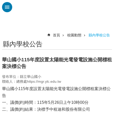
跳到主要內容區塊
進
階
搜
尋
首頁
校園動態
縣內學校公告
縣內學校公告
認
識
廣
華山國小115年度設置太陽能光電發電設施公開標租
興
案決標公告
校
發布單位：縣立華山國小
刊
聯絡人：總務處https://mgr.ylc.edu.tw
專
欄
華山國小115年度設置太陽能光電發電設施公開標租案決標公
告
校
一、議價(約)時間：115年5月26日上午10時00分
園
動
二、議價(約)結果：決標予中租迪和股份有限公司
態