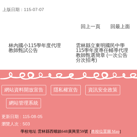
上版日期：115-07-07
行
政
處
回上一頁
回最上面
室
課
林內國小115學年度代理
雲林縣立東明國民中學
程
教師甄試公告
115學年度專任輔導代理
專
教師甄選簡章 (一次公告
分次招考)
區
校
務
E
網站資料開放宣告
隱私權宣告
資訊安全政策
化
學
網站管理系統
校
相
更新日期
115-08-05
關
瀏覽人次
503
網
學校地址:雲林縣西螺鎮648廣興里59號 [
本校位置圖
Map
]
頁