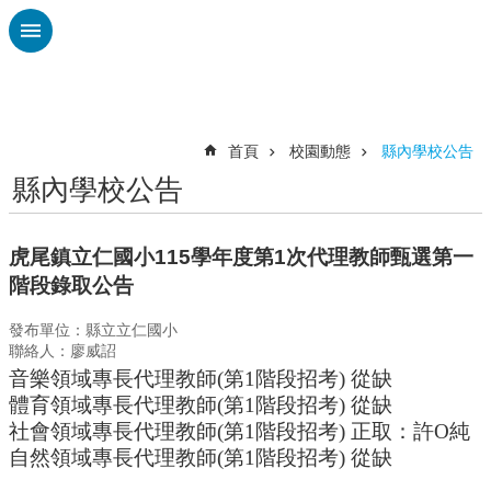
跳到主要內容區塊
進
階
搜
尋
首頁
校園動態
縣內學校公告
縣內學校公告
認
識
廣
虎尾鎮立仁國小115學年度第1次代理教師甄選第一
興
階段錄取公告
校
發布單位：縣立立仁國小
刊
聯絡人：廖威詔
專
音樂領域專長代理教師(第1階段招考) 從缺
欄
體育領域專長代理教師(第1階段招考) 從缺
校
社會領域專長代理教師(第1階段招考) 正取：許O純
園
自然領域專長代理教師(第1階段招考) 從缺
動
態