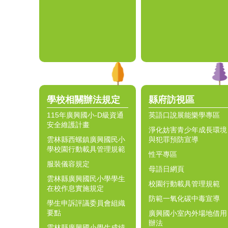
學校相關辦法規定
縣府訪視區
115年廣興國小-D級資通
英語口說展能樂學專區
安全維護計畫
淨化妨害青少年成長環境
雲林縣西螺鎮廣興國民小
與犯罪預防宣導
學校園行動載具管理規範
性平專區
服裝儀容規定
母語日網頁
雲林縣廣興國民小學學生
校園行動載具管理規範
在校作息實施規定
防範一氧化碳中毒宣導
學生申訴評議委員會組織
要點
廣興國小室內外場地借用
辦法
雲林縣廣興國小學生成績