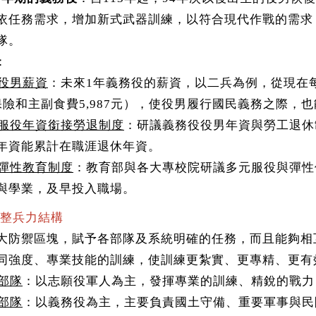
依任務需求，增加新式武器訓練，以符合現代作戰的需求
隊。
：
役男薪資
：未來1年義務役的薪資，以二兵為例，從現在每月6,
保險和主副食費5,987元），使役男履行國民義務之際，
服役年資銜接勞退制度
：研議義務役役男年資與勞工退休
年資能累計在職涯退休年資。
彈性教育制度
：教育部與各大專校院研議多元服役與彈性
與學業，及早投入職場。
調整兵力結構
大防禦區塊，賦予各部隊及系統明確的任務，而且能夠相
同強度、專業技能的訓練，使訓練更紮實、更專精、更有
部隊
：以志願役軍人為主，發揮專業的訓練、精銳的戰力
部隊
：以義務役為主，主要負責國土守備、重要軍事與民