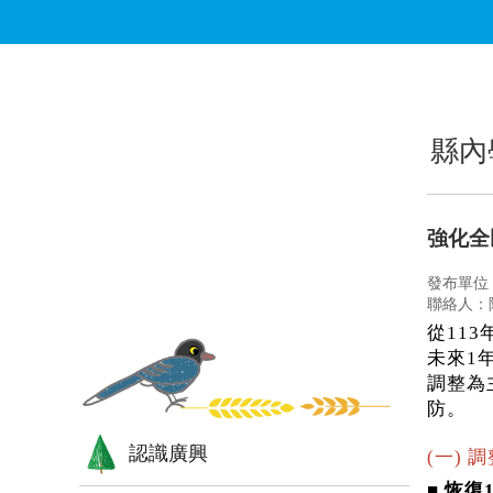
跳到主要內容區塊
:::
:::
縣內
強化全
發布單位
聯絡人：
從11
未來1
調整為
防。
認識廣興
(一) 
■
恢復