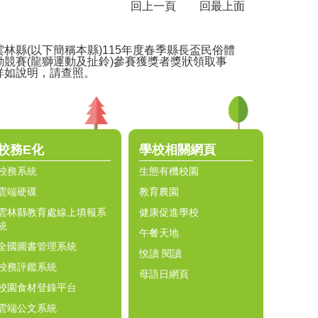
回上一頁
回最上面
雲林縣(以下簡稱本縣)115年度春季縣長盃民俗體
動競賽(龍獅運動及扯鈴)參賽獲獎者獎狀領取事
詳如說明，請查照。
校務E化
學校相關網頁
校務系統
生態有機校園
雲端硬碟
教育農園
雲林縣教育處線上填報系
健康促進學校
統
午餐天地
全國圖書管理系統
悅讀 閱讀
校務評鑑系統
母語日網頁
校園食材登錄平台
雲端公文系統