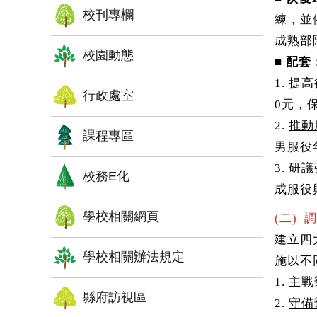
校刊專欄
練，並
成熟部
校園動態
■
配套
1.
提高
行政處室
0元，
2.
推動
課程專區
男服役
3.
研議
校務E化
成服役
學校相關網頁
(二) 
建立四
學校相關辦法規定
施以不
1.
主戰
縣府訪視區
2.
守備