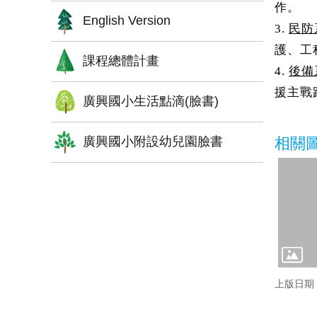
作。
English Version
3.
民防
護、工
課程總體計畫
4.
後備
援主戰
廣興國小生活點滴(臉書)
廣興國小附設幼兒園臉書
相關
上版日期：1