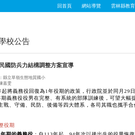
回首頁
網站導覽
雲林縣教育
學校公告
民國防兵力結構調整方案宣導
：縣立草嶺生態地質國小
陳嘉雯
3年起將義務役回復為1年役期的政策，行政院並於同月2
年期義務役役男在完整、有系統的部隊訓練後，可望大幅
主戰、守備、民防、後備等四大體系，各司其職也攜手合
調整役期
1年期的義務役
：自113年起，94年次以後出生的役男恢