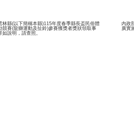
雲林縣(以下簡稱本縣)115年度春季縣長盃民俗體
內政
動競賽(龍獅運動及扯鈴)參賽獲獎者獎狀領取事
廣實
詳如說明，請查照。