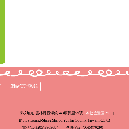
策
網站管理系統
學校地址:雲林縣西螺鎮648廣興里59號 [
本校位置圖
Map
]
(
No.59,Goang-Shing,Shiluo,Yunlin County,Taiwan,R.O.C
)
電話(Tel):(05)5863094 傳真(Fax):(05)5876290