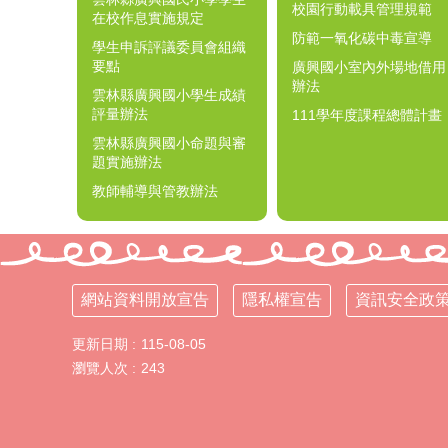
校園行動載具管理規範
在校作息實施規定
防範一氧化碳中毒宣導
學生申訴評議委員會組織
要點
廣興國小室內外場地借用
辦法
雲林縣廣興國小學生成績
評量辦法
111學年度課程總體計畫
雲林縣廣興國小命題與審
題實施辦法
教師輔導與管教辦法
網站資料開放宣告
隱私權宣告
資訊安全政
更新日期
115-08-05
瀏覽人次
243