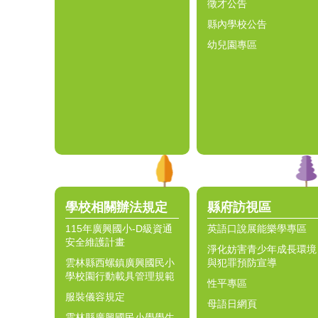
徵才公告
縣內學校公告
幼兒園專區
學校相關辦法規定
縣府訪視區
115年廣興國小-D級資通
英語口說展能樂學專區
安全維護計畫
淨化妨害青少年成長環境
雲林縣西螺鎮廣興國民小
與犯罪預防宣導
學校園行動載具管理規範
性平專區
服裝儀容規定
母語日網頁
雲林縣廣興國民小學學生