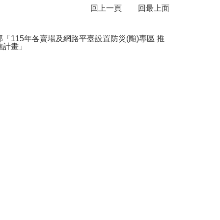
回上一頁
回最上面
部「115年各賣場及網路平臺設置防災(颱)專區 推
施計畫」