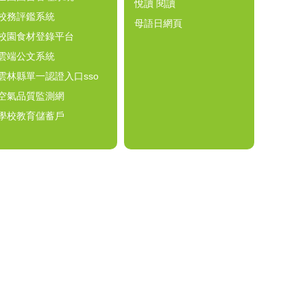
悅讀 閱讀
校務評鑑系統
母語日網頁
校園食材登錄平台
雲端公文系統
雲林縣單一認證入口sso
空氣品質監測網
學校教育儲蓄戶