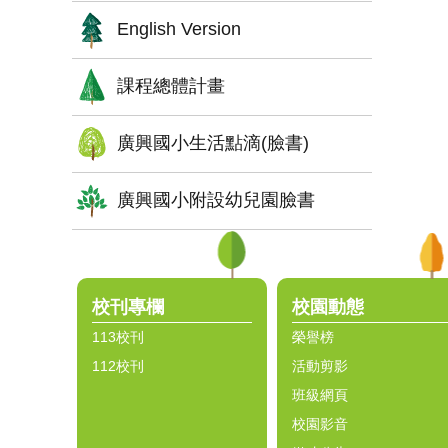
English Version
課程總體計畫
廣興國小生活點滴(臉書)
廣興國小附設幼兒園臉書
:::
校刊專欄
校園動態
113校刊
榮譽榜
112校刊
活動剪影
班級網頁
校園影音