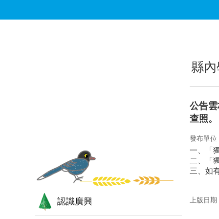
跳到主要內容區塊
:::
:::
縣內
公告雲
查照。
發布單位
一、「
二、「
三、如有
上版日期：1
認識廣興