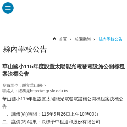
跳到主要內容區塊
進
階
搜
尋
首頁
校園動態
縣內學校公告
縣內學校公告
認
識
廣
華山國小115年度設置太陽能光電發電設施公開標租
興
案決標公告
校
發布單位：縣立華山國小
刊
聯絡人：總務處https://mgr.ylc.edu.tw
專
欄
華山國小115年度設置太陽能光電發電設施公開標租案決標公
告
校
一、議價(約)時間：115年5月26日上午10時00分
園
動
二、議價(約)結果：決標予中租迪和股份有限公司
態