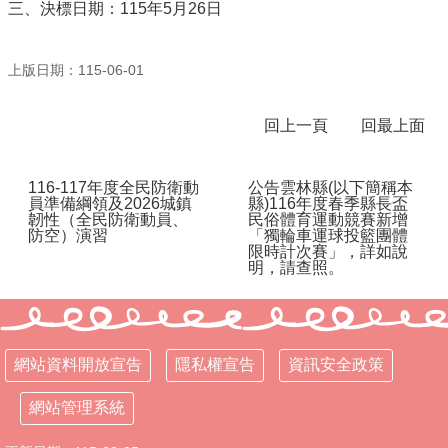
三、決標日期：115年5月26日
行
政
上版日期：115-06-01
處
室
回上一頁
回最上面
課
程
專
116-117年度全民防衛動
公告雲林縣(以下簡稱本
區
員準備綱領及2026城鎮
縣)116年度春季縣長盃
韌性（全民防衛動員、
民俗體育運動競賽新增
防空）演習
「獨輪車運球投籃團體
校
限時計次賽」，詳如說
務
明，請查照。
E
化
學
校
網站資料開放宣告
隱私權宣告
資訊安全政策
相
關
網站管理系統
網
頁