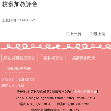
校參加教評會
行
政
處
上版日期：114-10-24
室
回上一頁
回最上面
課
程
專
區
網站資料開放宣告
隱私權宣告
資訊安全政策
校
務
網站管理系統
E
化
更新日期
115-08-05
學
瀏覽人次
812
校
學校地址:雲林縣西螺鎮648廣興里59號 [
本校位置圖
Map
]
相
(
No.59,Goang-Shing,Shiluo,Yunlin County,Taiwan,R.O.C
)
關
網
電話(Tel):(05)5863094 傳真(Fax):(05)5876290
頁
附設幼兒園專線電話：(05)5879238