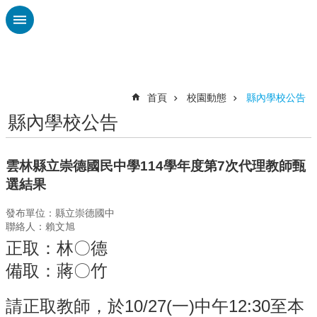
跳到主要內容區塊
進
階
搜
尋
首頁
校園動態
縣內學校公告
縣內學校公告
認
識
廣
雲林縣立崇德國民中學114學年度第7次代理教師甄
興
選結果
校
發布單位：縣立崇德國中
刊
聯絡人：賴文旭
專
欄
正取：林〇德
備取：蔣〇竹
校
園
動
請正取教師，於10/27(一)中午12:30至本
態