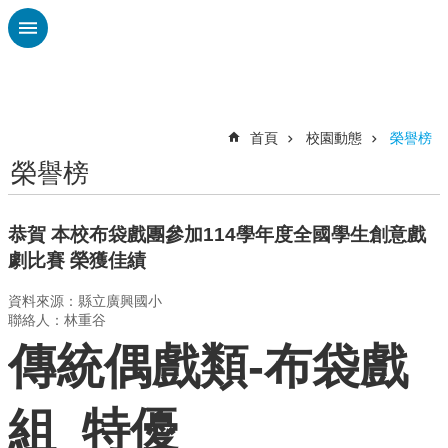
跳到主要內容區塊
進
階
搜
尋
首頁
校園動態
榮譽榜
榮譽榜
認
識
廣
恭賀 本校布袋戲團參加114學年度全國學生創意戲
興
劇比賽 榮獲佳績
校
資料來源：縣立廣興國小
刊
聯絡人：林重谷
專
欄
傳統偶戲類-布袋戲
校
園
組 特優
動
態