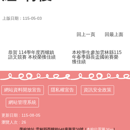
行
政
上版日期：115-05-03
處
室
回上一頁
回最上面
課
程
專
恭賀 114學年度西螺鎮
本校學生參加雲林縣115
語文競賽 本校榮獲佳績
年春季縣長盃國術賽榮
區
獲佳績
校
務
E
化
網站資料開放宣告
隱私權宣告
資訊安全政策
學
網站管理系統
校
相
更新日期
115-08-05
關
網
瀏覽人次
26
頁
學校地址:雲林縣西螺鎮648廣興里59號 [
本校位置圖
Map
]