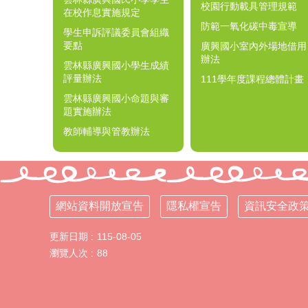
校園行動載具管理規範
在校作息實施規定
防範一氧化碳中毒宣導
學生申訴評議委員會組織
要點
廣興國小室內外場地借用
辦法
雲林縣廣興國小學生成績
評量辦法
111學年度課程總體計畫
雲林縣廣興國小命題與審
題實施辦法
教師輔導與管教辦法
網站資料開放宣告
隱私權宣告
資訊安全政
更新日期
115-08-05
瀏覽人次
88