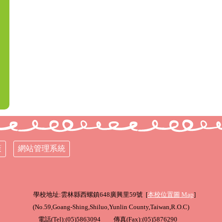
策
網站管理系統
學校地址:雲林縣西螺鎮648廣興里59號 [
本校位置圖
Map
]
(
No.59,Goang-Shing,Shiluo,Yunlin County,Taiwan,R.O.C
)
電話(Tel):(05)5863094 傳真(Fax):(05)5876290