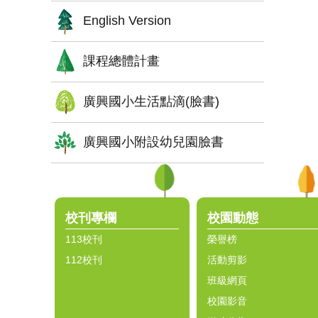
English Version
課程總體計畫
廣興國小生活點滴(臉書)
廣興國小附設幼兒園臉書
:::
校刊專欄
校園動態
113校刊
榮譽榜
112校刊
活動剪影
班級網頁
校園影音