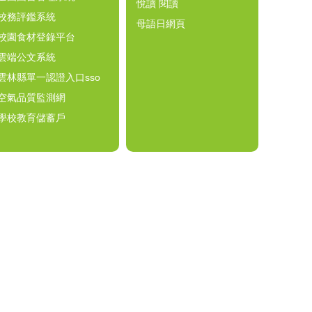
悅讀 閱讀
校務評鑑系統
母語日網頁
校園食材登錄平台
雲端公文系統
雲林縣單一認證入口sso
空氣品質監測網
學校教育儲蓄戶