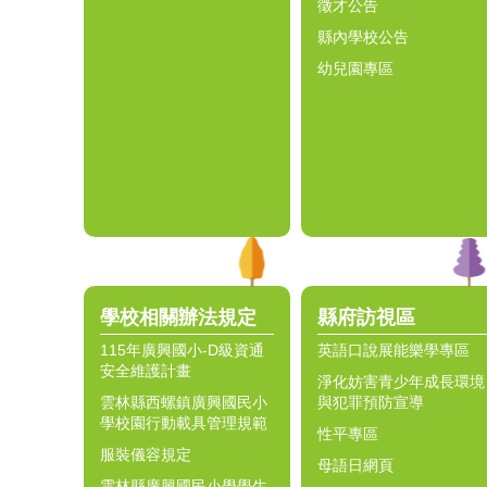
徵才公告
縣內學校公告
幼兒園專區
學校相關辦法規定
縣府訪視區
115年廣興國小-D級資通
英語口說展能樂學專區
安全維護計畫
淨化妨害青少年成長環境
雲林縣西螺鎮廣興國民小
與犯罪預防宣導
學校園行動載具管理規範
性平專區
服裝儀容規定
母語日網頁
雲林縣廣興國民小學學生