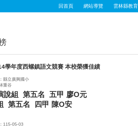
回首頁
網站導覽
雲林縣教育
榜
114學年度西螺鎮語文競賽 本校榮獲佳績
：縣立廣興國小
林重谷
演說組 第五名 五甲 廖
O
元
組 第五名 四甲 陳
O
安
15-05-03