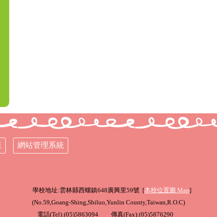
策
網站管理系統
學校地址:雲林縣西螺鎮648廣興里59號 [
本校位置圖
Map
]
(
No.59,Goang-Shing,Shiluo,Yunlin County,Taiwan,R.O.C
)
電話(Tel):(05)5863094 傳真(Fax):(05)5876290