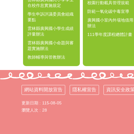
校園行動載具管理規範
在校作息實施規定
防範一氧化碳中毒宣導
學生申訴評議委員會組織
要點
廣興國小室內外場地借用
辦法
雲林縣廣興國小學生成績
評量辦法
111學年度課程總體計畫
雲林縣廣興國小命題與審
題實施辦法
教師輔導與管教辦法
網站資料開放宣告
隱私權宣告
資訊安全政
更新日期
115-08-05
瀏覽人次
28