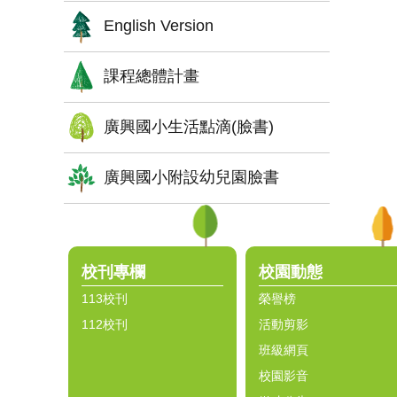
English Version
課程總體計畫
廣興國小生活點滴(臉書)
廣興國小附設幼兒園臉書
:::
校刊專欄
校園動態
113校刊
榮譽榜
112校刊
活動剪影
班級網頁
校園影音