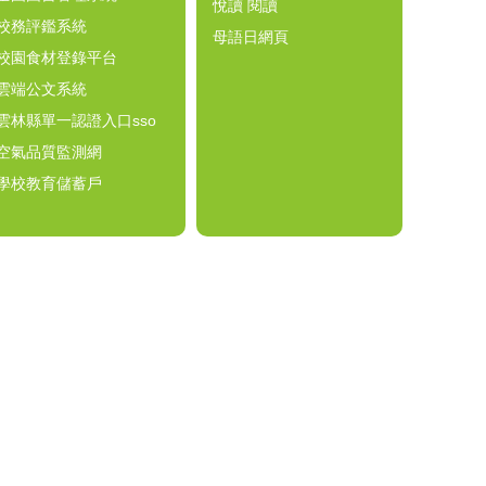
悅讀 閱讀
校務評鑑系統
母語日網頁
校園食材登錄平台
雲端公文系統
雲林縣單一認證入口sso
空氣品質監測網
學校教育儲蓄戶