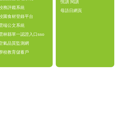
悅讀 閱讀
校務評鑑系統
母語日網頁
校園食材登錄平台
雲端公文系統
雲林縣單一認證入口sso
空氣品質監測網
學校教育儲蓄戶