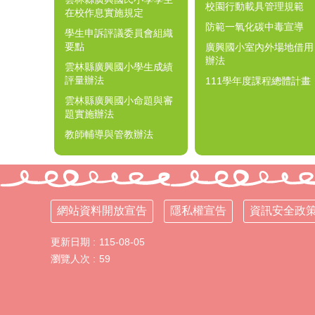
校園行動載具管理規範
在校作息實施規定
防範一氧化碳中毒宣導
學生申訴評議委員會組織
要點
廣興國小室內外場地借用
辦法
雲林縣廣興國小學生成績
評量辦法
111學年度課程總體計畫
雲林縣廣興國小命題與審
題實施辦法
教師輔導與管教辦法
網站資料開放宣告
隱私權宣告
資訊安全政
更新日期
115-08-05
瀏覽人次
59