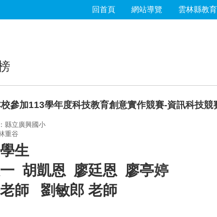
回首頁
網站導覽
雲林縣教育
榜
本校參加113學年度科技教育創意實作競賽-資訊科技競
：縣立廣興國小
林重谷
學生
一 胡凱恩 廖廷恩 廖亭
婷
老師 劉敏郎 老師