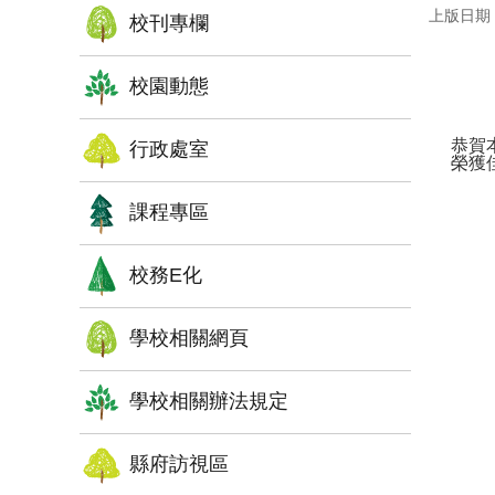
上版日期：1
校刊專欄
校園動態
恭賀
行政處室
榮獲
課程專區
校務E化
學校相關網頁
學校相關辦法規定
縣府訪視區