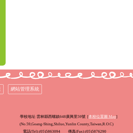
策
網站管理系統
學校地址:雲林縣西螺鎮648廣興里59號 [
本校位置圖
Map
]
(
No.59,Goang-Shing,Shiluo,Yunlin County,Taiwan,R.O.C
)
電話(Tel):(05)5863094 傳真(Fax):(05)5876290