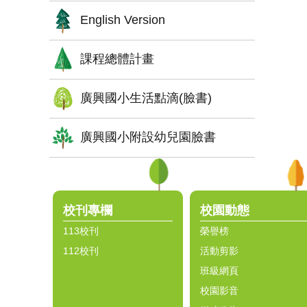
English Version
課程總體計畫
廣興國小生活點滴(臉書)
廣興國小附設幼兒園臉書
:::
校刊專欄
校園動態
113校刊
榮譽榜
112校刊
活動剪影
班級網頁
校園影音