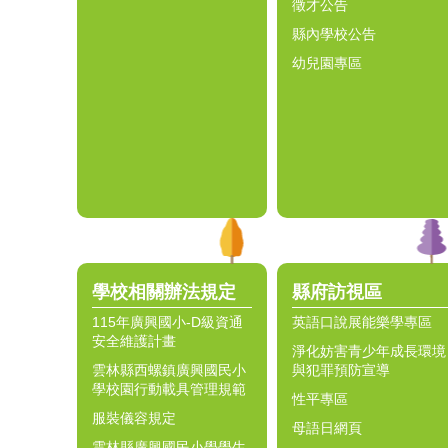
徵才公告
縣內學校公告
幼兒園專區
學校相關辦法規定
縣府訪視區
115年廣興國小-D級資通
英語口說展能樂學專區
安全維護計畫
淨化妨害青少年成長環境
雲林縣西螺鎮廣興國民小
與犯罪預防宣導
學校園行動載具管理規範
性平專區
服裝儀容規定
母語日網頁
雲林縣廣興國民小學學生