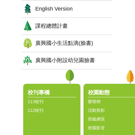
English Version
課程總體計畫
廣興國小生活點滴(臉書)
廣興國小附設幼兒園臉書
:::
校刊專欄
校園動態
113校刊
榮譽榜
112校刊
活動剪影
班級網頁
校園影音