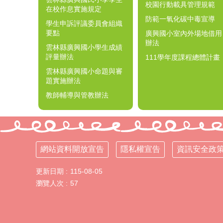
校園行動載具管理規範
在校作息實施規定
防範一氧化碳中毒宣導
學生申訴評議委員會組織
要點
廣興國小室內外場地借用
辦法
雲林縣廣興國小學生成績
評量辦法
111學年度課程總體計畫
雲林縣廣興國小命題與審
題實施辦法
教師輔導與管教辦法
網站資料開放宣告
隱私權宣告
資訊安全政
更新日期
115-08-05
瀏覽人次
57