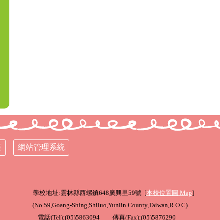
策
網站管理系統
學校地址:雲林縣西螺鎮648廣興里59號 [
本校位置圖
Map
]
(
No.59,Goang-Shing,Shiluo,Yunlin County,Taiwan,R.O.C
)
電話(Tel):(05)5863094 傳真(Fax):(05)5876290