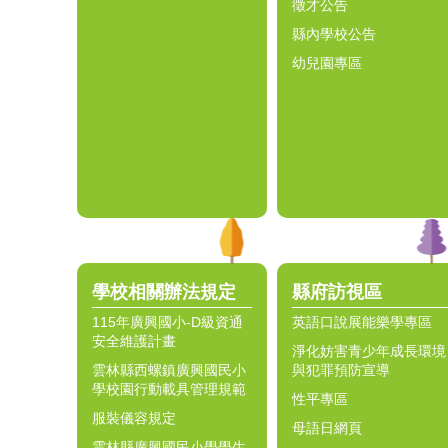
徵才公告
縣內學校公告
幼兒園專區
學校相關辦法規定
縣府訪視區
115年廣興國小-D級資通
英語口說展能樂學專區
安全維護計畫
淨化妨害青少年成長環境
雲林縣西螺鎮廣興國民小
與犯罪預防宣導
學校園行動載具管理規範
性平專區
服裝儀容規定
母語日網頁
雲林縣廣興國民小學學生