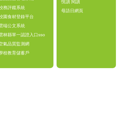
悅讀 閱讀
校務評鑑系統
母語日網頁
校園食材登錄平台
雲端公文系統
雲林縣單一認證入口sso
空氣品質監測網
學校教育儲蓄戶