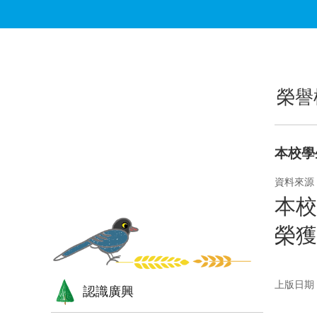
跳到主要內容區塊
:::
:::
榮譽
本校學
資料來源
本校
榮獲
上版日期：1
認識廣興