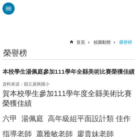
跳到主要內容區塊
進
階
搜
尋
首頁
校園動態
榮譽榜
榮譽榜
認
識
廣
本校學生湯佩庭參加111學年全縣美術比賽榮獲佳績
興
資料來源：縣立廣興國小
校
賀本校學生參加111學年度全縣美術比賽
刊
專
榮獲佳績
欄
六甲 湯佩庭 高年級組平面設計類 佳作
校
園
動
指導老師 蕭雅敏老師 廖貴妹老師
態