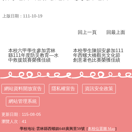
行
上版日期：111-10-19
政
處
室
回上一頁
回最上面
課
程
本校六甲學生參加雲林
本校學生陳韻安參加111
專
縣111年度防災教育—水
年西螺大橋觀光文化節
區
中救援競賽榮獲佳績
創意著色比賽榮獲佳績
校
務
E
化
網站資料開放宣告
隱私權宣告
資訊安全政策
學
網站管理系統
校
相
更新日期
115-08-05
關
瀏覽人次
41
網
學校地址:雲林縣西螺鎮648廣興里59號 [
本校位置圖
Map
]
頁