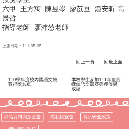
六甲 王方寓 陳昱岑 廖苡亘 鍾安昕 高
行
政
晨哲
處
指導老師 廖沛慈老師
室
課
程
上版日期：111-05-05
專
區
回上一頁
回最上面
校
務
110學年度校內國語文競
本校學生參加111年度西
E
賽得獎名單
螺鎮語文競賽榮獲優異
化
成績
學
校
相
關
網站資料開放宣告
隱私權宣告
資訊安全政策
網
頁