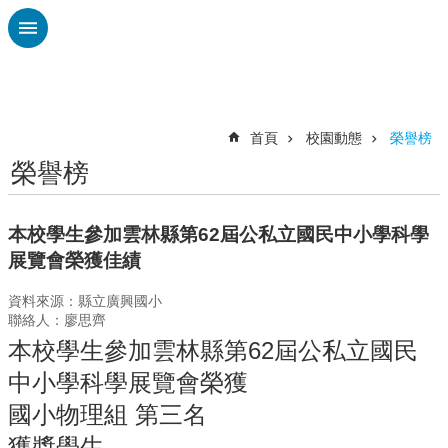
跳到主要內容區塊
進
階
搜
尋
首頁
校園動態
榮譽榜
榮譽榜
認
識
廣
本校學生參加雲林縣第62屆公私立國民中小學科學
興
展覽會榮獲佳績
校
資料來源：縣立廣興國小
刊
聯絡人：廖思齊
專
欄
本校學生參加雲林縣第62屆公私立國民
中小學科學展覽會榮獲
校
園
國小物理組 第三名
動
獲獎學生
態