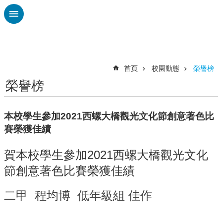
跳到主要內容區塊
進
階
搜
尋
首頁
校園動態
榮譽榜
榮譽榜
認
識
廣
本校學生參加2021西螺大橋觀光文化節創意著色比
興
賽榮獲佳績
校
刊
賀本校學生參加2021西螺大橋觀光文化
專
節創意著色比賽榮獲佳績
欄
校
二甲 程均博 低年級組 佳作
園
動
態