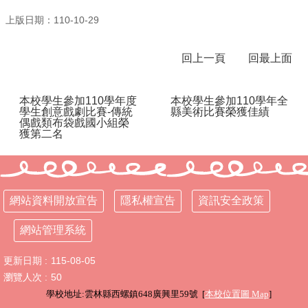
上版日期：110-10-29
行
政
處
回上一頁
回最上面
室
課
本校學生參加110學年度
本校學生參加110學年全
程
學生創意戲劇比賽-傳統
縣美術比賽榮獲佳績
偶戲類布袋戲國小組榮
專
獲第二名
區
校
務
E
網站資料開放宣告
隱私權宣告
資訊安全政策
化
網站管理系統
學
校
相
更新日期
115-08-05
關
瀏覽人次
50
網
學校地址:雲林縣西螺鎮648廣興里59號 [
本校位置圖
Map
]
頁