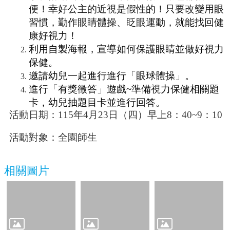
便！幸好公主的近視是假性的！只要改變用眼
行
習慣，勤作眼睛體操、眨眼運動，就能找回健
政
康好視力！
處
利用自製海報，宣導如何保護眼睛並做好視力
室
保健。
課
邀請幼兒一起進行進行「眼球體操」。
程
進行「有獎徵答」遊戲~準備視力保健相關題
專
卡，幼兒抽題目卡並進行回答。
區
活動日期：115年4月23日（四）早上8：40~9：10
校
務
活動對象：全園師生
E
化
相關圖片
學
校
相
關
網
頁