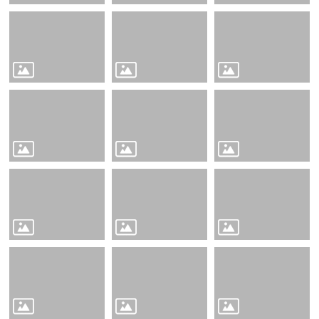
學
校
相
關
辦
法
規
定
縣
府
訪
視
區
English
Version
課
程
總