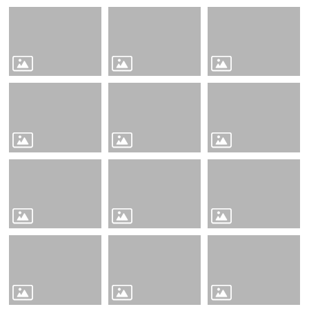
體
計
畫
廣
興
國
小
生
活
點
滴
(臉
書)
廣
興
國
小
附
設
幼