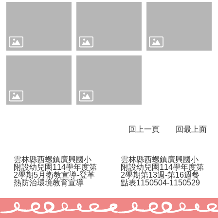
兒
園
臉
書
回
首
頁
網
站
導
覽
回上一頁
回最上面
雲
林
雲林縣西螺鎮廣興國小
雲林縣西螺鎮廣興國小
附設幼兒園114學年度第
附設幼兒園114學年度第
縣
2學期5月衛教宣導-登革
2學期第13週-第16週餐
教
熱防治環境教育宣導
點表1150504-1150529
育
網
114