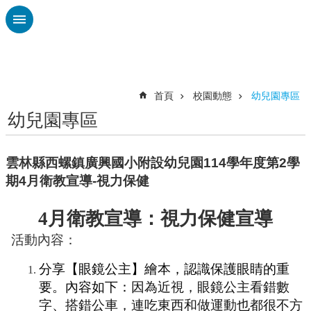
跳到主要內容區塊
進
階
搜
尋
首頁
校園動態
幼兒園專區
幼兒園專區
認
識
廣
雲林縣西螺鎮廣興國小附設幼兒園114學年度第2學
興
期4月衛教宣導-視力保健
校
刊
4
月衛教宣導：視力保健宣導
專
活動內容：
欄
校
分享【眼鏡公主】繪本，認識保護眼睛的重
園
要。內容如下：
因為近視，眼鏡公主看錯數
動
字、搭錯公車，連吃東西和做運動也都很不方
態