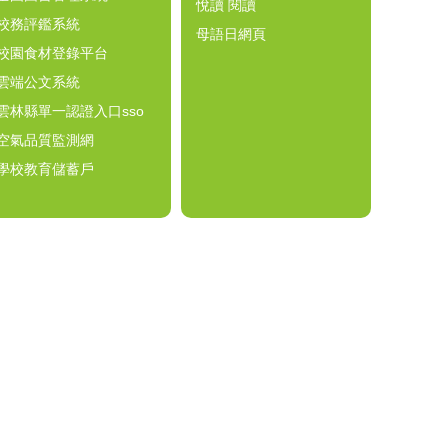
悅讀 閱讀
校務評鑑系統
母語日網頁
校園食材登錄平台
雲端公文系統
雲林縣單一認證入口sso
空氣品質監測網
學校教育儲蓄戶