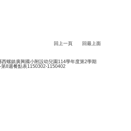
回上一頁
回最上面
縣西螺鎮廣興國小附設幼兒園114學年度第2學期
-第8週餐點表1150302-1150402