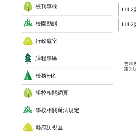
校刊專欄
114-
校園動態
114-
行政處室
課程專區
雲林
第10
校務E化
學校相關網頁
學校相關辦法規定
縣府訪視區