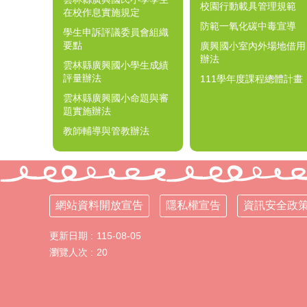
校園行動載具管理規範
在校作息實施規定
防範一氧化碳中毒宣導
學生申訴評議委員會組織
要點
廣興國小室內外場地借用
辦法
雲林縣廣興國小學生成績
評量辦法
111學年度課程總體計畫
雲林縣廣興國小命題與審
題實施辦法
教師輔導與管教辦法
網站資料開放宣告
隱私權宣告
資訊安全政
更新日期
115-08-05
瀏覽人次
20