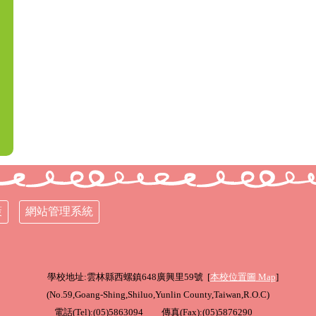
策
網站管理系統
學校地址:雲林縣西螺鎮648廣興里59號 [
本校位置圖
Map
]
(
No.59,Goang-Shing,Shiluo,Yunlin County,Taiwan,R.O.C
)
電話(Tel):(05)5863094 傳真(Fax):(05)5876290