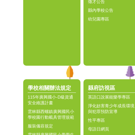
徵才公告
縣內學校公告
幼兒園專區
學校相關辦法規定
縣府訪視區
115年廣興國小-D級資通
英語口說展能樂學專區
安全維護計畫
淨化妨害青少年成長環境
雲林縣西螺鎮廣興國民小
與犯罪預防宣導
學校園行動載具管理規範
性平專區
服裝儀容規定
母語日網頁
雲林縣廣興國民小學學生