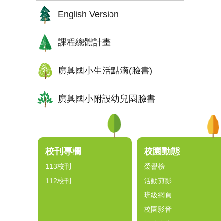
English Version
課程總體計畫
廣興國小生活點滴(臉書)
廣興國小附設幼兒園臉書
:::
校刊專欄
校園動態
113校刊
榮譽榜
112校刊
活動剪影
班級網頁
校園影音