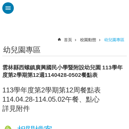
跳到主要內容區塊
進
階
搜
尋
首頁
校園動態
幼兒園專區
幼兒園專區
認
識
廣
雲林縣西螺鎮廣興國民小學暨附設幼兒園 113學年
興
度第2學期第12週1140428-0502餐點表
校
刊
113學年度第2學期第12周餐點表
專
114.04.28-114.05.02午餐、點心
欄
詳見附件
校
園
動
態