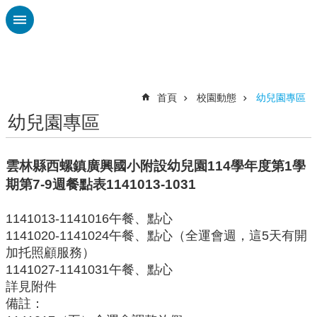
跳到主要內容區塊
進
階
搜
尋
首頁
校園動態
幼兒園專區
幼兒園專區
認
識
廣
雲林縣西螺鎮廣興國小附設幼兒園114學年度第1學
興
期第7-9週餐點表1141013-1031
校
刊
1141013-1141016午餐、點心
專
1141020-1141024午餐、點心（全運會週，這5天有開
欄
加托照顧服務）
1141027-1141031午餐、點心
校
詳見附件
園
動
備註：
態