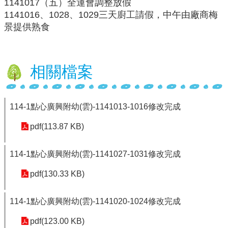
1141017（五）全運會調整放假
1141016、1028、1029三天廚工請假，中午由廠商梅
行
景提供熟食
政
處
室
相關檔案
課
程
專
區
114-1點心廣興附幼(雲)-1141013-1016修改完成
校
pdf(113.87 KB)
務
E
化
114-1點心廣興附幼(雲)-1141027-1031修改完成
學
pdf(130.33 KB)
校
相
114-1點心廣興附幼(雲)-1141020-1024修改完成
關
網
pdf(123.00 KB)
頁