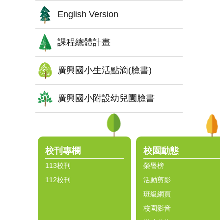
English Version
課程總體計畫
廣興國小生活點滴(臉書)
廣興國小附設幼兒園臉書
:::
校刊專欄
校園動態
113校刊
榮譽榜
112校刊
活動剪影
班級網頁
校園影音