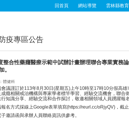
回首頁
網站導覽
雲林縣教育
防疫專區公告
年度整合性藥癮醫療示範中試辦計畫辦理聯合專業實務
加。
：體健科
揭會議謹訂於
113
年
8
月
30
日
(
星期五
)
上午
10
時至
17
時
10
分假高雄
及成癮相關戒治機構與專家學者標竿學習、經驗交流機會，聯合
進行知識分享、經驗交流和合作探討，敬邀相關領域人員踴躍報
議報名方式採線上
Google
表單填寫
(https://reurl.cc/oRjyQV)
，截止
電子邀請函與承辦人員聯絡資訊供參考。