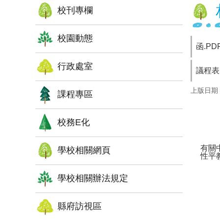
校刊專欄
校園動態
函.PD
行政處室
議程表
上版日期：1
課程專區
校務E化
有關
學校相關網頁
性平
學校相關辦法規定
縣府訪視區