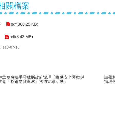
相關檔案
F
pdf(360.25 KB)
pdf(8.43 MB)
13-07-16
中華奧會攜手雲林縣政府辦理「推動安全運動與
請學
教育『答題拿霜淇淋』巡迴宣導活動」
辦理