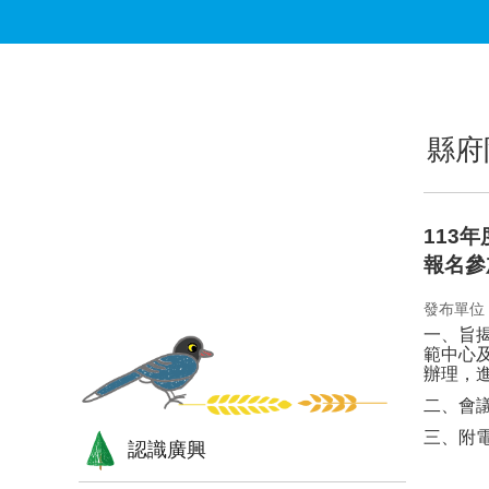
跳到主要內容區塊
:::
:::
縣府
113
報名參
發布單位
一、旨
範中心
辦理，
二、會
三、附
認識廣興