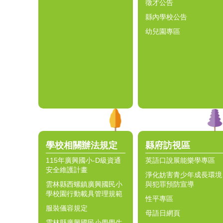
徵才公告
縣內學校公告
幼兒園專區
學校相關辦法規定
縣府訪視區
115年廣興國小-D級資通
英語口說展能樂學專區
安全維護計畫
淨化妨害青少年成長環境
雲林縣西螺鎮廣興國民小
與犯罪預防宣導
學校園行動載具管理規範
性平專區
服裝儀容規定
母語日網頁
雲林縣廣興國民小學學生