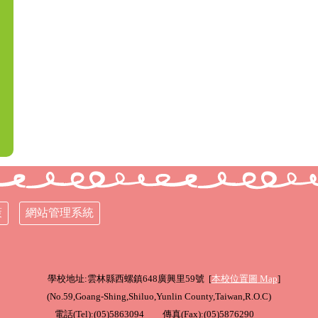
策
網站管理系統
學校地址:雲林縣西螺鎮648廣興里59號 [
本校位置圖
Map
]
(
No.59,Goang-Shing,Shiluo,Yunlin County,Taiwan,R.O.C
)
電話(Tel):(05)5863094 傳真(Fax):(05)5876290