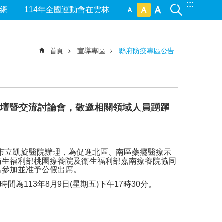
:::
網
114年全國運動會在雲林
首頁
宣導專區
縣府防疫專區公告
論壇暨交流討論會，敬邀相關領域人員踴躍
市立凱旋醫院辦理，為促進北區、南區藥癮醫療示
衛生福利部桃園療養院及衛生福利部嘉南療養院協同
名參加並准予公假出席。
時間為
113
年
8
月
9
日
(
星期五
)
下午
17
時
30
分。