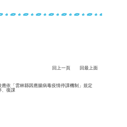
回上一頁
回最上面
校應依「雲林縣因應腸病毒疫情停課機制」規定
停、復課