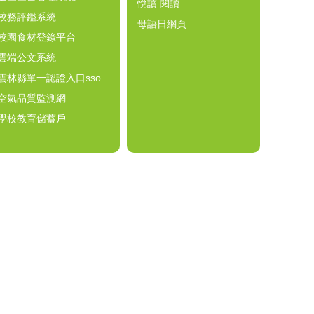
悅讀 閱讀
校務評鑑系統
母語日網頁
校園食材登錄平台
雲端公文系統
雲林縣單一認證入口sso
空氣品質監測網
學校教育儲蓄戶