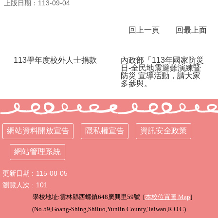
上版日期：113-09-04
行
政
回上一頁
回最上面
處
室
113學年度校外人士捐款
內政部「113年國家防災
課
日-全民地震避難演練暨
防災 宣導活動，請大家
程
多參與。
專
區
校
務
網站資料開放宣告
隱私權宣告
資訊安全政策
E
化
網站管理系統
學
更新日期
115-08-05
校
相
瀏覽人次
101
關
學校地址:雲林縣西螺鎮648廣興里59號 [
本校位置圖
Map
]
網
(
No.59,Goang-Shing,Shiluo,Yunlin County,Taiwan,R.O.C
)
頁