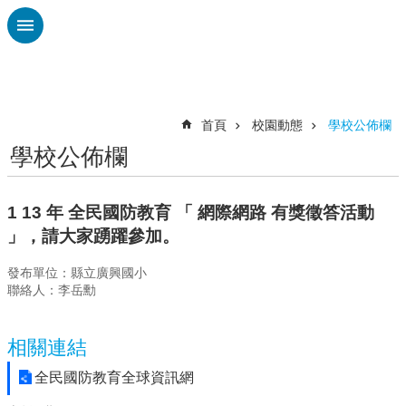
跳到主要內容區塊
進
階
搜
尋
首頁
校園動態
學校公佈欄
學校公佈欄
認
識
廣
1 13 年 全民國防教育 「 網際網路 有獎徵答活動
興
」，請大家踴躍參加。
校
發布單位：縣立廣興國小
刊
聯絡人：李岳勳
專
欄
相關連結
校
園
全民國防教育全球資訊網
動
態