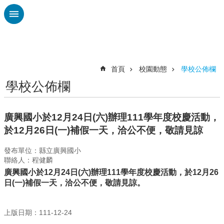
跳到主要內容區塊
進
階
搜
尋
首頁
校園動態
學校公佈欄
學校公佈欄
認
識
廣
廣興國小於12月24日(六)辦理111學年度校慶活動，
興
於12月26日(一)補假一天，洽公不便，敬請見諒
校
發布單位：縣立廣興國小
刊
聯絡人：程健麟
專
廣興國小於
12
月
24
日
(
六
)
辦理
111學
年度校慶活動，於
12
月
26
欄
日
(
一
)
補假一天，洽公不便，敬請見諒。
校
園
動
上版日期：111-12-24
態