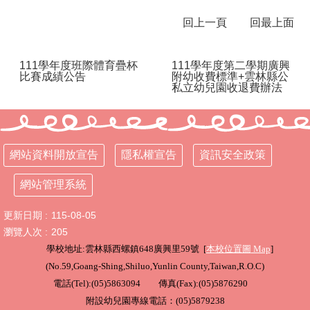
回上一頁
回最上面
行
政
處
111學年度班際體育疊杯
111學年度第二學期廣興
室
比賽成績公告
附幼收費標準+雲林縣公
私立幼兒園收退費辦法
課
程
專
區
網站資料開放宣告
隱私權宣告
資訊安全政策
校
務
網站管理系統
E
化
更新日期
115-08-05
瀏覽人次
205
學
校
學校地址:雲林縣西螺鎮648廣興里59號 [
本校位置圖
Map
]
相
(
No.59,Goang-Shing,Shiluo,Yunlin County,Taiwan,R.O.C
)
關
電話(Tel):(05)5863094 傳真(Fax):(05)5876290
網
附設幼兒園專線電話：(05)5879238
頁