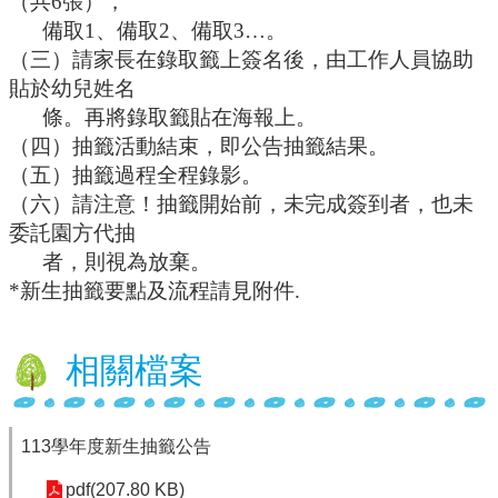
（共6張），
備取
1
、備取2、備取3…。
學
（三）請家長在錄取籤上簽名後，由工作人員協助
校
相
貼於幼兒姓名
關
條。
再將錄取籤貼在海報上。
辦
（四）抽籤活動結束，即公告抽籤結果。
法
（五）抽籤過程全程錄影。
規
定
（六）請注意！抽籤開始前，未完成簽到者，也未
委託園方代抽
縣
者，
則視為放棄。
府
訪
*新生抽籤要點及流程請見附件.
視
區
相關檔案
English
Version
課
113學年度新生抽籤公告
程
總
pdf(207.80 KB)