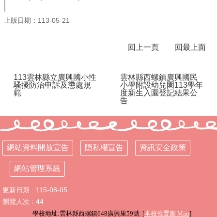
體
計
上版日期：113-05-21
畫
廣
回上一頁
回最上面
興
國
小
113雲林縣立廣興國小性
雲林縣西螺鎮廣興國民
生
騷擾防治申訴及懲處規
小學附設幼兒園113學年
活
範
度新生入園登記結果公
告
點
滴
(臉
書)
網站資料開放宣告
隱私權宣告
資訊安全政策
廣
興
網站管理系統
國
小
更新日期
115-08-05
附
瀏覽人次
44
設
幼
學校地址:雲林縣西螺鎮648廣興里59號 [
本校位置圖
Map
]