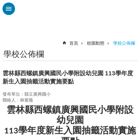
跳到主要內容區塊
進
階
搜
尋
首頁
校園動態
學校公佈欄
學校公佈欄
認
識
廣
雲林縣西螺鎮廣興國民小學附設幼兒園 113學年度
興
新生入園抽籤活動實施要點
校
發布單位：縣立廣興國小
刊
聯絡人：林紫薇
專
雲林縣西螺鎮廣興國民小學附設
欄
幼兒園
校
園
學年度新生入園抽籤活動實施
113
動
態