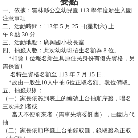
要點
一、依據：雲林縣公立幼兒園 113 學年度新生入園
行
政
注意事項
處
二、活動時間：113年 5 月 25 日(星期六) 上
室
午 8 點 30 分
三、活動地點：廣興國小校長室
課
程
四、抽籤人數：此次幼幼班招生名額為 8 位。
專
*
扣除 1 位報名新生具原住民身份有優先資格，另
區
需保留1
校
名
特生資格名額至 113 年 7 月 15 日。
務
*
故由一般生10人中抽 6位正取名額。數位備取。
E
五、抽籤規則：
化
（一）家長
依簽到表上的編號
上台
抽順序籤
，唱名
學
三次未到者或
校
當天
不便前來者（需事先填委託書），由園方代
相
抽。
關
網
（二）家長依順序籤上台抽錄取籤，錄取籤為正取
頁