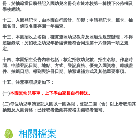
權
冊，於抽籤當日將登記入園幼兒名冊公布於本校第一棟樓下公佈欄及
宣
學校網站。
告
十二、入園登記卡，由本園自行設計、印製；申請登記卡、籤卡、抽
籤名冊、錄取名冊存園一年備查。
資
訊
十三、本園招收之名額，確實遵照幼兒教育及照顧法規定辦理，不得
安
超額錄取；另招收之幼兒年齡編班應符合同法第十六條第一項之規
全
定。
政
策
十四、本園招生公告內容包括：核定招收幼兒數、招生名額、作息時
間、申請登記日期、地點、方式、登記資格、優先入園資格、應繳證
網
件、抽籤日期、報到與註冊日期、缺額遞補方式及其他重要事項。
站
十五、注意事項規定如下：
管
理
(一)
本園無幼兒專車，上下學由家長自行接送。
系
統
(二)每位幼兒申請登記入園以一園為限，登記二園（含）以上者取消其
抽籤及入園資格；已錄取者撤銷其資格由備取者遞補。
相關檔案