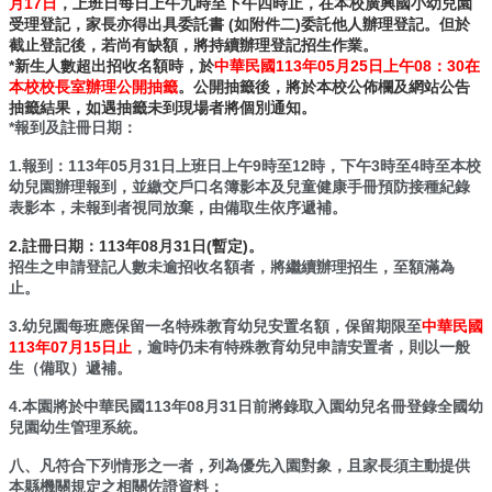
月17日
，上班日
每日上午九時至下午四時止，在本校廣興國小幼兒園
體
受理登記，家長亦得出具委託書 (如附件二)委託他人辦理登記。但於
計
截止登記後，若尚有缺額，將持續辦理登記招生作業。
畫
*新生人數超出招收名額時，於
中華民國113年05月25日上午08：30在
本校校長室辦理公開抽籤
。公開抽籤後，
將於本校公佈欄及網站公告
廣
抽籤結果，如遇抽籤未到現場者將個別通知。
興
*報到及註冊日期：
國
小
1.報到：113年05月31日上班日上午9時至12時，下午3時至4時至本校
生
幼兒園辦理報到，並繳交戶口名簿影本及兒童健康手冊預防接種紀錄
表影本，未報到者視同放棄，由備取生依序遞補。
活
點
2.註冊日期：113年08月31日(暫定)。
滴
招生之申請登記人數未逾招收名額者，將繼續辦理招生，至額滿為
(臉
止。
書)
3.幼兒園每班應保留一名特殊教育幼兒安置名額，保留期限至
中華民國
廣
113年07月15日止
，逾時仍未有特殊教育幼兒申請安置者，則以一般
興
生（備取）遞補。
國
4.本園將於中華民國113年08月31日前將錄取入園幼兒名冊登錄全國幼
小
兒園幼生管理系統。
附
設
八、凡符合下列情形之一者，列為優先入園對象，且家長須主動提供
幼
本縣機關規定之相關佐證資料：