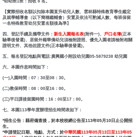
*幼幼班1班：招收 8 名。
學
【實際招收名額以扣除本園直升幼兒人數、雲林縣特殊教育學生鑑定
校
及就學輔導會（以下簡稱鑑輔會）安置及依法可酌減人數、每班保留
相
一名特殊教育幼兒安置名額後為準】
關
四、登記手續及攜帶文件：
新生入園報名表
(附件一)、
戶口名簿
(正本
辦
驗畢後發還)、居留外籍華僑幼兒須檢附證照、優先入園者請檢附相關
法
證明文件、其他佐證文件(正本驗畢後發還)。
規
定
五、報名登記地點與電話:廣興國小附設幼兒園05-5879238 幼兒園
縣
六、本園作息時間如下：
府
(一)入園時間：07：30至08：30。
訪
視
(二)教保時間：08：00至16：00。
區
(三)平日課後留園時間：16：00至17：00。
English
Version
七、本園113學年度辦理招生時間表如下：
課
*招生公告：縣府備查後，於本校校網公告至113年05月10日止公開招
程
生。
*申請登記日期、地點、方式：於
中華民國113年05月13日至113年05
總