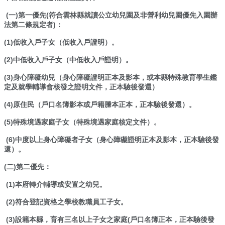
兒
(一)第一優先(符合雲林縣就讀公立幼兒園及非營利幼兒園優先入園辦
園
法第二條規定者)：
臉
書
(1)低收入戶子女（低收入戶證明）。
(2)中低收入戶子女（中低收入戶證明）。
回
首
(3)身心障礙幼兒（身心障礙證明正本及影本，或本縣特殊教育學生鑑
頁
定及就學輔導會核發之證明文件，正本驗後發還）
網
(4)原住民（戶口名簿影本或戶籍謄本正本，正本驗後發還）。
站
導
(5)特殊境遇家庭子女（特殊境遇家庭核定文件）。
覽
(6)中度以上身心障礙者子女（身心障礙證明正本及影本，正本驗後發
還）。
雲
林
(二)第二優先：
縣
教
(1)本府轉介輔導或安置之幼兒。
育
(2)符合登記資格之學校教職員工子女。
網
(3)設籍本縣，育有三名以上子女之家庭(戶口名簿正本，正本驗後發
114