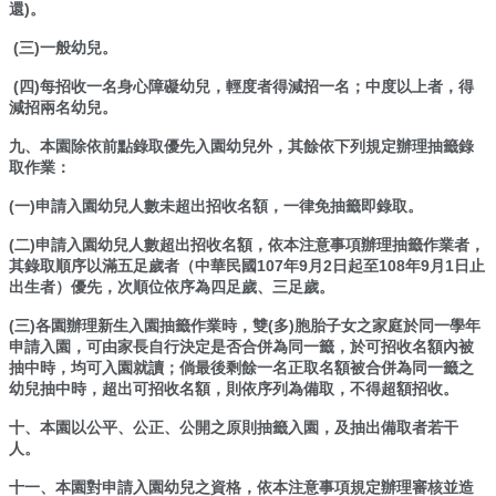
還)。
年
全
(三)一般幼兒。
國
運
(四)每招收一名身心障礙幼兒，輕度者得減招一名；中度以上者，得
減招兩名幼兒。
動
會
九、本園除依前點錄取優先入園幼兒外，其餘依下列規定辦理抽籤錄
在
取作業：
雲
林
(一)申請入園幼兒人數未超出招收名額，一律免抽籤即錄取。
(二)申請入園幼兒人數超出招收名額，依本注意事項辦理抽籤作業者，
網
其錄取順序以滿五足歲者（中華民國107年9月2日起至108年9月1日止
站
出生者）優先，次順位依序為四足歲、三足歲。
資
料
(三)各園辦理新生入園抽籤作業時，雙(多)胞胎子女之家庭於同一學年
開
申請入園，可由家長自行決定是否合併為同一籤，於可招收名額內被
放
抽中時，均可入園就讀；倘最後剩餘一名正取名額被合併為同一籤之
幼兒抽中時，超出可招收名額，則依序列為備取，不得超額招收。
宣
告
十、本園以公平、公正、公開之原則抽籤入園，及抽出備取者若干
人。
隱
私
十一
、本園對申請入園幼兒之資格，依本注意事項規定辦理審核並造