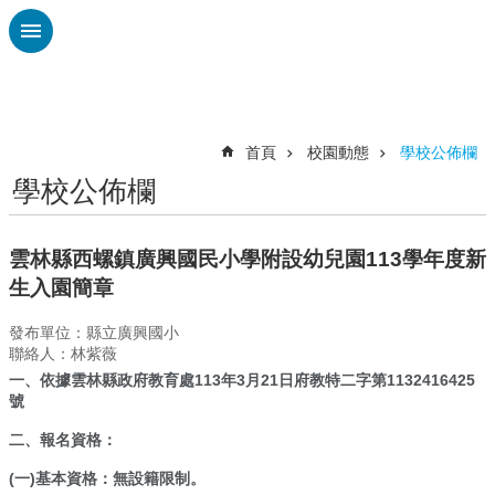
跳到主要內容區塊
進
階
搜
尋
首頁
校園動態
學校公佈欄
學校公佈欄
認
識
廣
雲林縣西螺鎮廣興國民小學附設幼兒園113學年度新
興
生入園簡章
校
發布單位：縣立廣興國小
刊
聯絡人：林紫薇
專
一、依據雲林縣政府教育處113年3月21日府教特二字第1132416425
欄
號
校
二、報名資格：
園
動
(一)基本資格：無設籍限制。
態