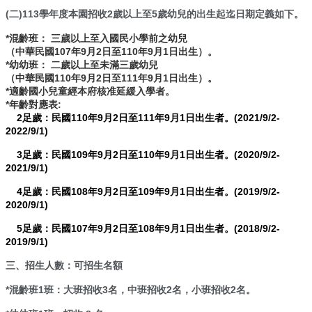
(二)113學年度本園招收2歲以上至5歲幼兒的出生起迄日期定義如下。
行
*混齡班： 三歲以上至入國民小學前之幼兒
政
（中華民國107年9月2日至110年9月1日出生）。
處
*幼幼班： 二歲以上至未滿三歲幼兒
室
（中華民國110年9月2日至111年9月1日出生）。
*適齡國小兒童經本府核准延緩入學者。
課
*年齡對應表:
程
2足歲：民國110年9月2日至111年9月1日出生者。(2021/9/2-
專
2022/9/1)
區
3足歲：民國109年9月2日至110年9月1日出生者。(2020/9/2-
校
2021/9/1)
務
4足歲：民國108年9月2日至109年9月1日出生者。(2019/9/2-
E
2020/9/1)
化
5足歲：民國107年9月2日至108年9月1日出生者。(2018/9/2-
學
2019/9/1)
校
相
三、招生人數：可招生名額
關
*混齡班1班：大班招收3名，中班招收2名，小班招收2名。
網
頁