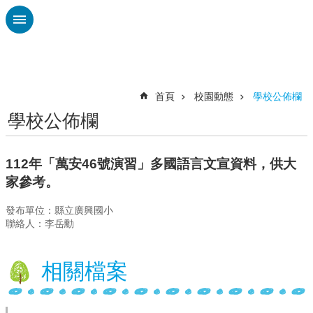
跳到主要內容區塊
進
階
搜
尋
首頁
校園動態
學校公佈欄
學校公佈欄
認
識
廣
112年「萬安46號演習」多國語言文宣資料，供大
興
家參考。
校
發布單位：縣立廣興國小
刊
聯絡人：李岳勳
專
欄
相關檔案
校
園
動
態