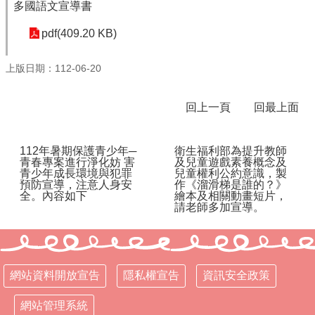
多國語文宣導書
行
pdf(409.20 KB)
政
處
上版日期：112-06-20
室
課
回上一頁
回最上面
程
專
區
112年暑期保護青少年─
衛生福利部為提升教師
青春專案進行淨化妨 害
及兒童遊戲素養概念及
校
青少年成長環境與犯罪
兒童權利公約意識，製
務
預防宣導，注意人身安
作《溜滑梯是誰的？》
全。內容如下
繪本及相關動畫短片，
E
請老師多加宣導。
化
學
校
相
網站資料開放宣告
隱私權宣告
資訊安全政策
關
網
網站管理系統
頁