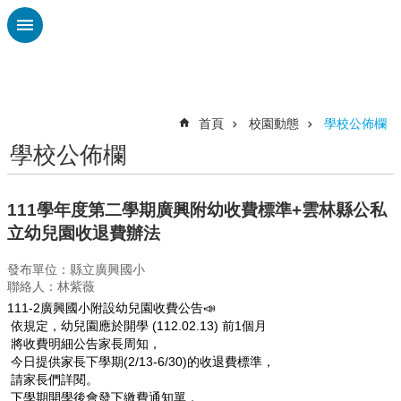
跳到主要內容區塊
進
階
搜
尋
首頁
校園動態
學校公佈欄
學校公佈欄
認
識
廣
111學年度第二學期廣興附幼收費標準+雲林縣公私
興
立幼兒園收退費辦法
校
發布單位：縣立廣興國小
刊
聯絡人：林紫薇
專
111-2
廣興國小附設幼兒園收費公告
📣
欄
依規定，幼兒園應於開學 (112.02.13) 前1個月
校
將收費明細公告家長周知，
園
今日提供家長下學期(2/13-6/30)的收退費標準，
請家長們詳閱。
動
下學期開學後會發下繳費通知單，
態