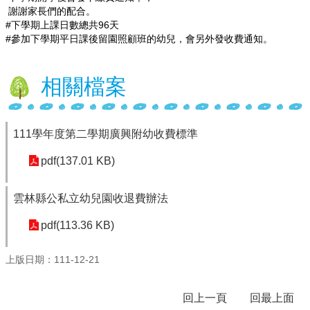
謝謝家長們的配合。
行
#
下學期上課日數總共96天
#
參加下學期平日課後留園照顧班的幼兒，會另外發收費通知。
政
處
室
相關檔案
課
程
專
111學年度第二學期廣興附幼收費標準
區
pdf(137.01 KB)
校
務
E
雲林縣公私立幼兒園收退費辦法
化
pdf(113.36 KB)
學
校
上版日期：111-12-21
相
關
網
回上一頁
回最上面
頁