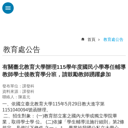
跳到主要內容區塊
進
階
搜
尋
首頁
教育處公告
教育處公告
認
識
廣
有關臺北教育大學辦理115學年度國民小學專任輔導
興
教師學士後教育學分班，請鼓勵教師踴躍參加
校
發布單位：課發科
刊
資料來源：課發科
專
聯絡人：陳嘉元
欄
一、依國立臺北教育大學115年5月29日教大進字第
校
1151040094號函辦理。
園
二、招生對象： (一)教育部立案之國內大學或獨立學院畢
動
業，取得學士學 位。 (二)依據「學生輔導法施行細則」第2條
態
規定，具備以下條件 之一： １、畢業於我國公私立大學心