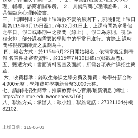
理、輔導、諮商相關系所。 ２、具備諮商心理師證書。 ３、
行
具備臨床心理師證書。
政
三、上課時間：於總上課時數不變的原則下，原則排定上課日
處
期為115年9月15日至117年12月31日止，上課時間為寒暑假
室
之平日、假日或學期中之夜間（線上）、假日為原則。視 課
程安排，部分課程需要於學期中的平常日進行。實際上 課時
課
間將視授課師資之規劃為主。
程
四、報名方式：於115年6月22日開始報名，依簡章規定郵寄
專
報 名表件及審查資料，於115年7月10日截止(郵戳為憑)。
區
五、甄選方式：書面資料審查及面試，所需各項表件詳招生簡
章。
校
六、收費標準：錄取生修課之學分費及雜費：每學分新台幣
務
4,900元整，學雜費每學期新台幣3,000元整。
E
七、請詳閱招生簡章，推廣教育中心官網/最新消息 (網址：
化
https://cce.ntue.edu.tw/onenews/168)
八、聯絡方式：承辦人：歐小姐，聯絡電話：27321104分機
學
82102。
校
相
關
上版日期：115-06-03
網
頁