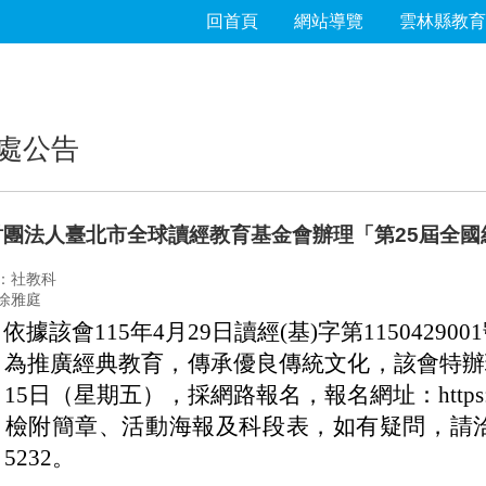
回首頁
網站導覽
雲林縣教育
處公告
財團法人臺北市全球讀經教育基金會辦理「第25屆全
：社教科
徐雅庭
、
依據該會115年4月29日讀經(基)字第11504290
、
為推廣經典教育，傳承優良傳統文化，該會特辦
15日（星期五），採網路報名，報名網址：https://www.gs
檢附簡章、活動海報及科段表，如有疑問，請洽該會
5232
。