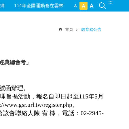
:::
網
114年全國運動會在雲林
首頁
教育處公告
國經典總會考」
01號函辦理。
理旨揭活
動，
報名自即日起至115年5月
r.url.tw/register.php。
聯絡人陳 宥 檸，電話：02-2945-