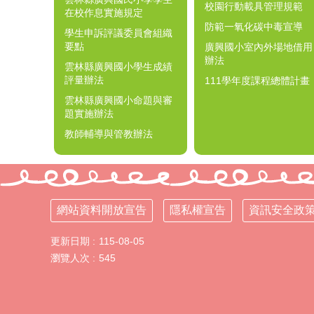
校園行動載具管理規範
在校作息實施規定
防範一氧化碳中毒宣導
學生申訴評議委員會組織
要點
廣興國小室內外場地借用
辦法
雲林縣廣興國小學生成績
評量辦法
111學年度課程總體計畫
雲林縣廣興國小命題與審
題實施辦法
教師輔導與管教辦法
網站資料開放宣告
隱私權宣告
資訊安全政
更新日期
115-08-05
瀏覽人次
545