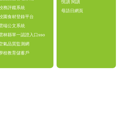
悅讀 閱讀
校務評鑑系統
母語日網頁
校園食材登錄平台
雲端公文系統
雲林縣單一認證入口sso
空氣品質監測網
學校教育儲蓄戶