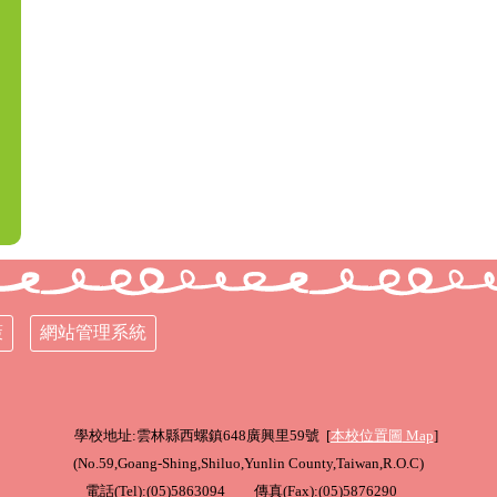
策
網站管理系統
學校地址:雲林縣西螺鎮648廣興里59號 [
本校位置圖
Map
]
(
No.59,Goang-Shing,Shiluo,Yunlin County,Taiwan,R.O.C
)
電話(Tel):(05)5863094 傳真(Fax):(05)5876290