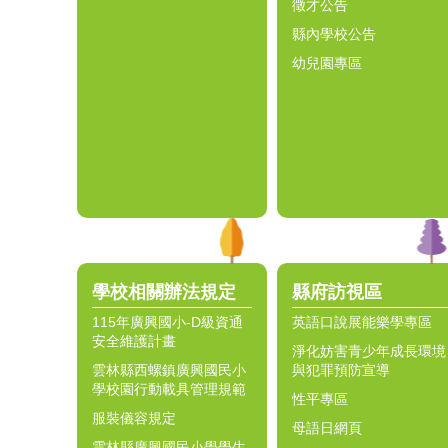
徵才公告
縣內學校公告
幼兒園專區
學校相關辦法規定
縣府訪視區
115年廣興國小-D級資通
英語口說展能樂學專區
安全維護計畫
淨化妨害青少年成長環境
雲林縣西螺鎮廣興國民小
與犯罪預防宣導
學校園行動載具管理規範
性平專區
服裝儀容規定
母語日網頁
雲林縣廣興國民小學學生