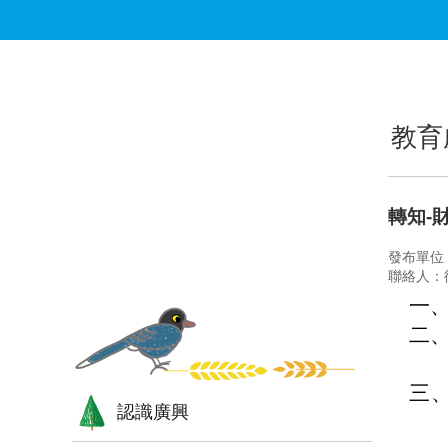
跳到主要內容區塊
:::
:::
教育
轉知-
發布單位
聯絡人：
一
二
三、
認識廣興