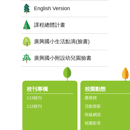
English Version
課程總體計畫
廣興國小生活點滴(臉書)
廣興國小附設幼兒園臉書
:::
校刊專欄
校園動態
113校刊
榮譽榜
112校刊
活動剪影
班級網頁
校園影音