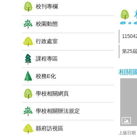
校刊專欄
校園動態
11504
行政處室
第25屆
課程專區
相關
校務E化
學校相關網頁
學校相關辦法規定
縣府訪視區
上版日期：1