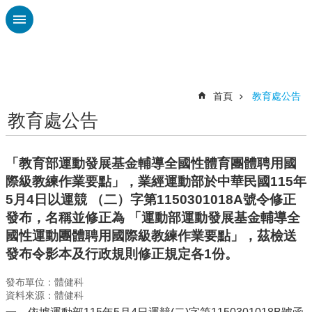
跳到主要內容區塊
進
階
搜
尋
首頁
教育處公告
教育處公告
認
識
廣
「教育部運動發展基金輔導全國性體育團體聘用國
興
際級教練作業要點」，業經運動部於中華民國115年
校
5月4日以運競 （二）字第1150301018A號令修正
刊
發布，名稱並修正為 「運動部運動發展基金輔導全
專
國性運動團體聘用國際級教練作業要點」，茲檢送
欄
發布令影本及行政規則修正規定各1份。
校
園
發布單位：體健科
資料來源：體健科
動
態