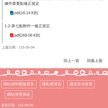
練作業要點修正規定
學
校
odt(16.14 KB)
相
關
1-2-第七點附件一修正規定
辦
法
pdf(269.06 KB)
規
定
上版日期：115-05-04
縣
府
回上一頁
回最上面
訪
視
區
English
網站資料開放宣告
隱私權宣告
資訊安全政策
Version
課
網站管理系統
程
總
更新日期
115-08-05