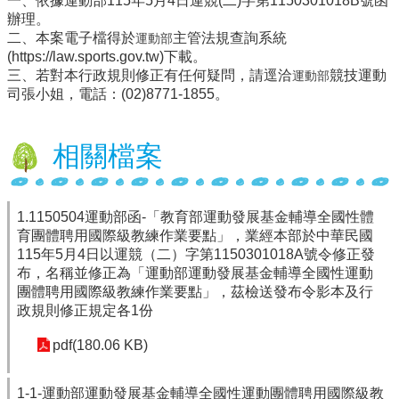
一、依據運動部115年5月4日運競(二)字第1150301018B號函
辦理。
行
二、本案電子檔得於
主管法規查詢系統
運動部
政
(https://law.sports.gov.tw)下載。
處
三、若對本行政規則修正有任何疑問，請逕洽
競技運動
運動部
室
司張小姐，電話：(02)8771-1855。
課
程
相關檔案
專
區
校
1.1150504運動部函-「教育部運動發展基金輔導全國性體
務
育團體聘用國際級教練作業要點」，業經本部於中華民國
E
115年5月4日以運競（二）字第1150301018A號令修正發
化
布，名稱並修正為「運動部運動發展基金輔導全國性運動
團體聘用國際級教練作業要點」，茲檢送發布令影本及行
學
政規則修正規定各1份
校
相
pdf(180.06 KB)
關
網
頁
1-1-運動部運動發展基金輔導全國性運動團體聘用國際級教